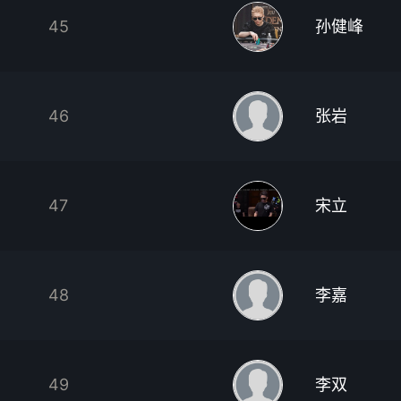
45
孙健峰
46
张岩
47
宋立
48
李嘉
49
李双