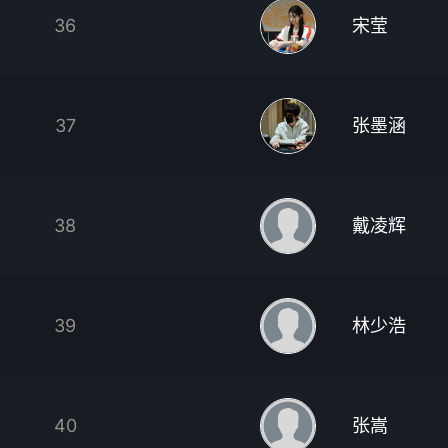
36
宋莹
37
张墨涵
38
戴凌辉
39
林少浩
40
张嵩