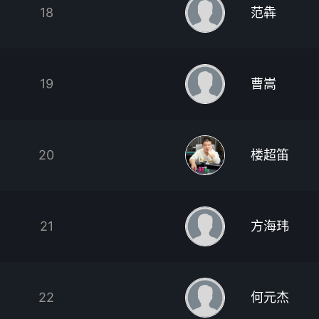
18
范犇
19
曹嵩
20
楼超笛
21
方海玮
22
何元杰