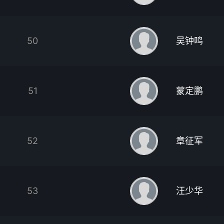
50
吴钟鸣
51
蒙定鹏
52
章征军
53
汪少华