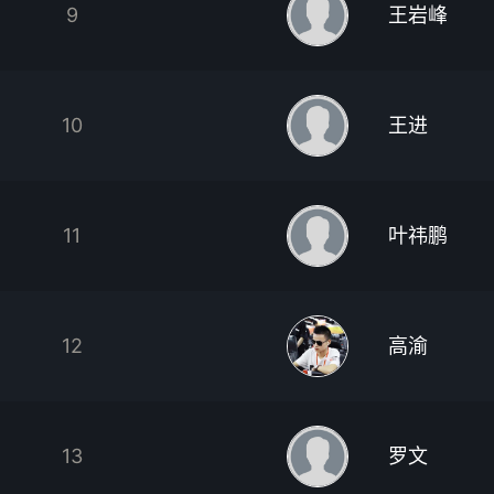
9
王岩峰
10
王进
11
叶祎鹏
12
高渝
13
罗文