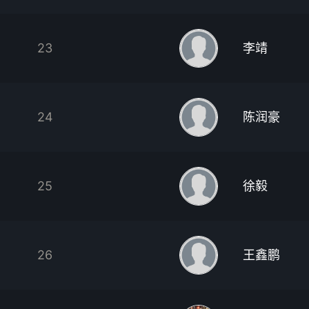
23
李靖
24
陈润豪
25
徐毅
26
王鑫鹏