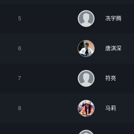
5
冼宇腾
6
唐淇深
7
符亮
8
马莉