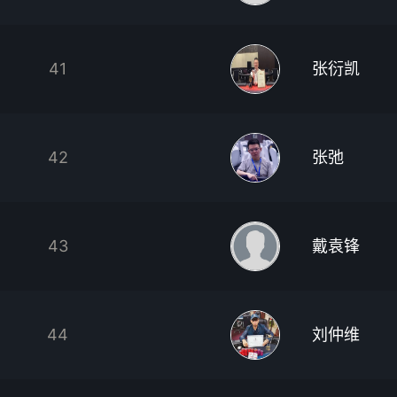
41
张衍凯
42
张弛
43
戴袁锋
44
刘仲维