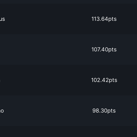
us
113.64pts
107.40pts
n
102.42pts
ao
98.30pts