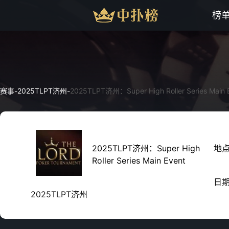
榜
赛事
-
2025TLPT济州
-
2025TLPT济州：Super High Roller Series Main 
2025TLPT济州：Super High
地
Roller Series Main Event
日
2025TLPT济州