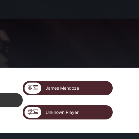
亚军
James Mendoza
季军
Unknown Player