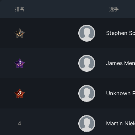
排名
选手
Stephen S
James Me
Unknown P
4
Martin Nie