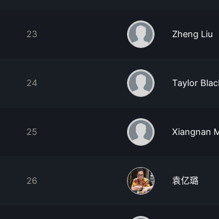
23
Zheng Liu
24
Taylor Blac
25
Xiangnan 
26
袁亿璐