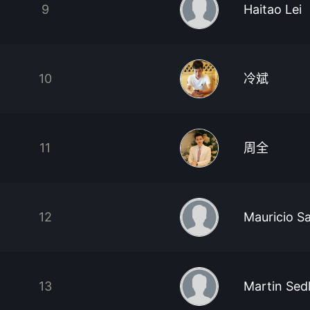
9
Haitao Lei
10
冷斌
11
周全
12
Mauricio S
13
Martin Sed