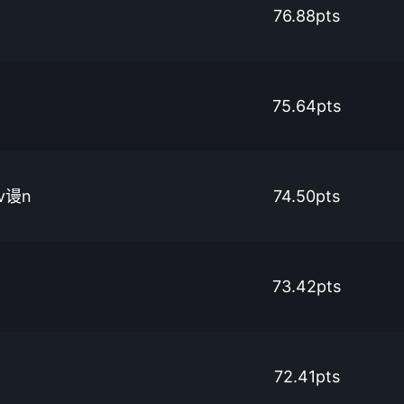
76.88pts
75.64pts
tv谩n
74.50pts
73.42pts
72.41pts