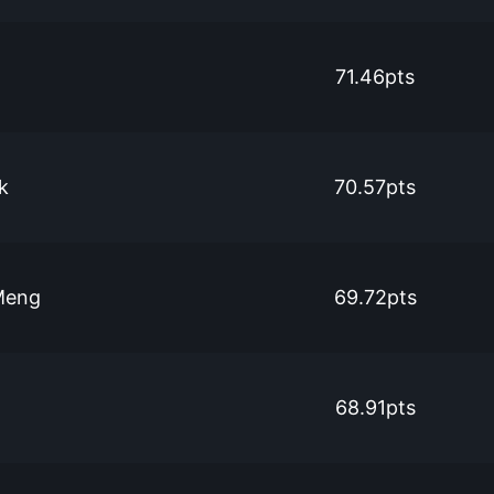
71.46pts
k
70.57pts
Meng
69.72pts
68.91pts