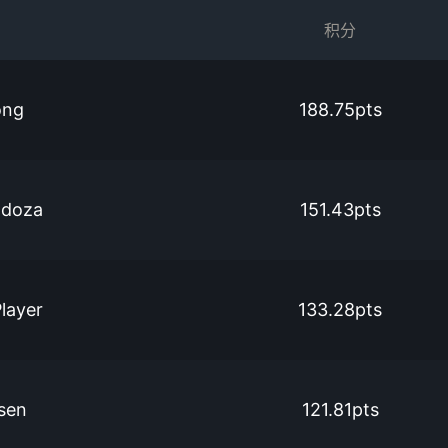
积分
ong
188.75pts
ndoza
151.43pts
layer
133.28pts
lsen
121.81pts