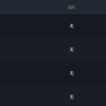
战队
无
无
无
无