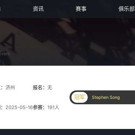
单
资讯
赛事
俱乐部
Event
点：
济州
报名：
无
冠军
Stephen Song
期：
2025-05-16
参赛：
191人