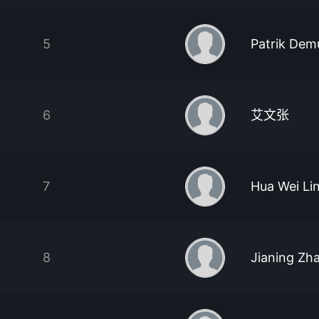
5
Patrik Dem
6
艾文张
7
Hua Wei Li
8
Jianing Zh