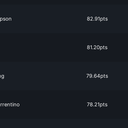
pson
82.91pts
81.20pts
ng
79.64pts
rrentino
78.21pts