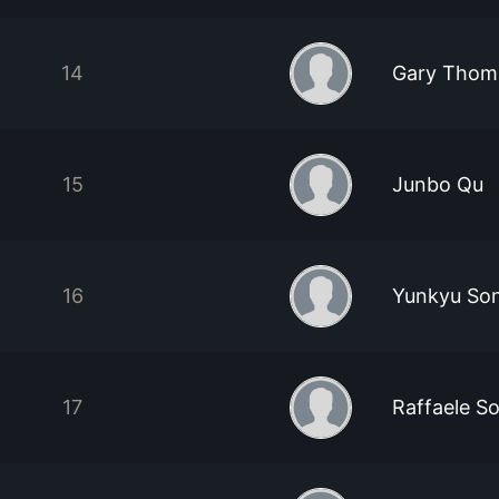
14
Gary Thom
15
Junbo Qu
16
Yunkyu So
17
Raffaele So