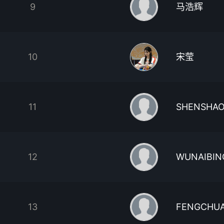
9
马浩辉
10
宋莹
11
SHENSHAO
12
WUNAIBIN
13
FENGCHU