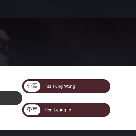
亚军
Tsz Fung Wong
季军
Hon Leung Ip