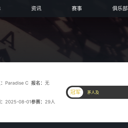
单
资讯
赛事
俱乐部
点：
Paradise C
报名：
无
冠军
茅人及
期：
2025-08-01
参赛：
29人