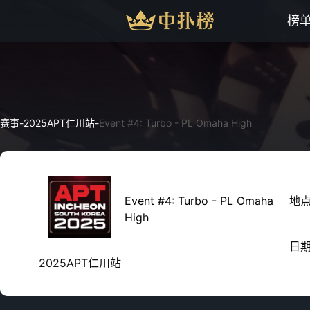
榜
赛事
-
2025APT仁川站
-
Event #4: Turbo - PL Omaha High
Event #4: Turbo - PL Omaha
地
High
日
2025APT仁川站