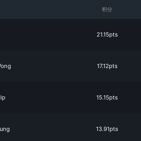
积分
21.15pts
Wong
17.12pts
Ip
15.15pts
eung
13.91pts