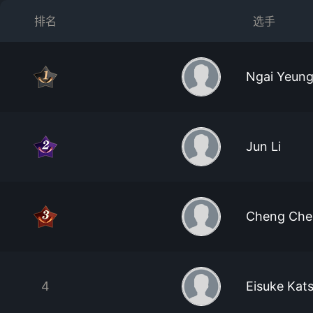
排名
选手
Ngai Yeun
Jun Li
Cheng Che
4
Eisuke Kat