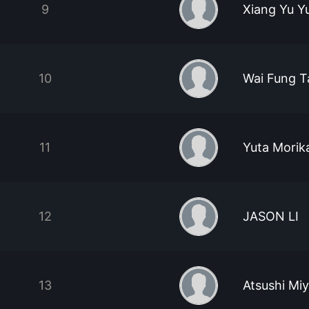
9
Xiang Yu Y
10
Wai Fung 
11
Yuta Mori
12
JASON LI
13
Atsushi Mi