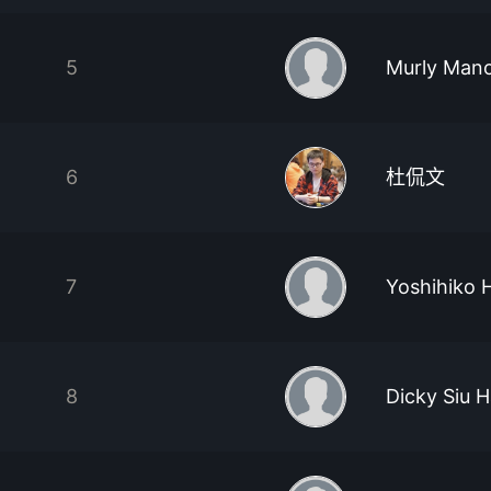
5
Murly Man
6
杜侃文
7
Yoshihiko 
8
Dicky Siu 