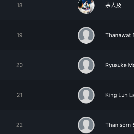
18
茅人及
19
Thanawat 
20
Ryusuke M
21
King Lun L
22
Thanisorn 