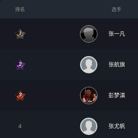
排名
选手
张一凡
张航旗
彭梦滇
4
张尤帆