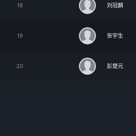
18
刘冠麟
19
张宇生
20
彭楚元