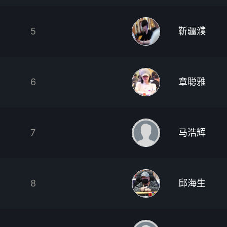
5
靳疆濮
6
章聪雅
7
马浩辉
8
邱海生