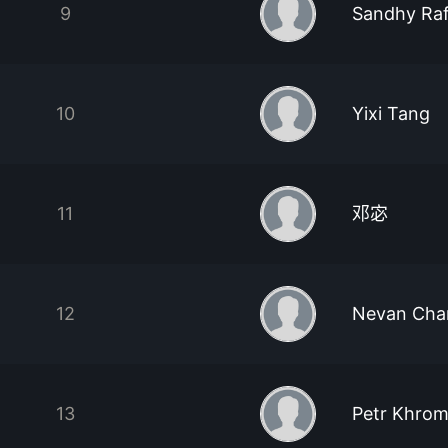
9
Sandhy Raf
10
Yixi Tang
11
邓宓
12
Nevan Cha
13
Petr Khro