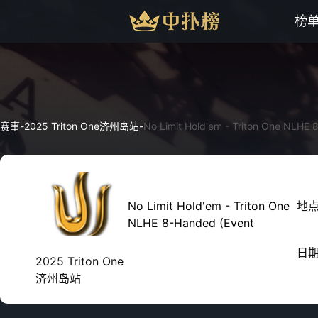
榜
赛事
-
2025 Triton One济州岛站
-
No Limit Hold'em - Triton One NLHE 
No Limit Hold'em - Triton One
地
NLHE 8-Handed (Event
日
2025 Triton One
济州岛站