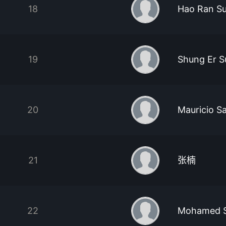
18
Hao Ran S
19
Shung Er S
20
Mauricio S
21
张楠
22
Mohamed S