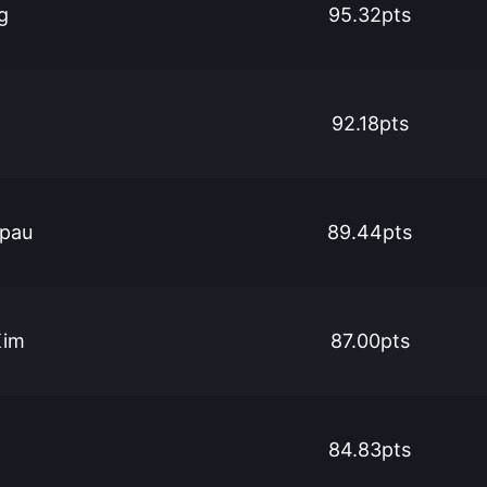
g
95.32pts
92.18pts
apau
89.44pts
Kim
87.00pts
84.83pts