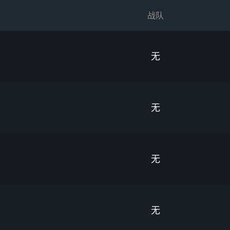
战队
无
无
无
无