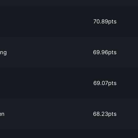
70.89pts
ang
69.96pts
69.07pts
en
68.23pts