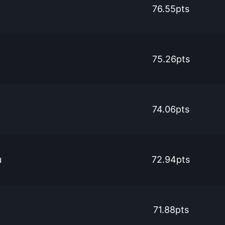
76.55pts
75.26pts
74.06pts
u
72.94pts
71.88pts