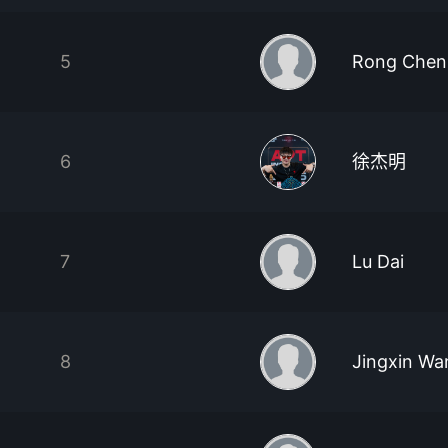
5
Rong Chen
6
徐杰明
7
Lu Dai
8
Jingxin Wa