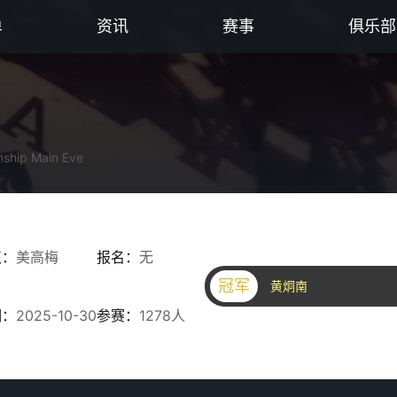
单
资讯
赛事
俱乐部
hip Main Eve
点：
美高梅
报名：
无
冠军
黄炯南
期：
2025-10-30
参赛：
1278人