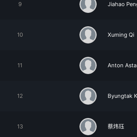
9
Jiahao Pen
10
Xuming Qi
11
Anton Ast
12
Byungtak 
13
蔡炜珏