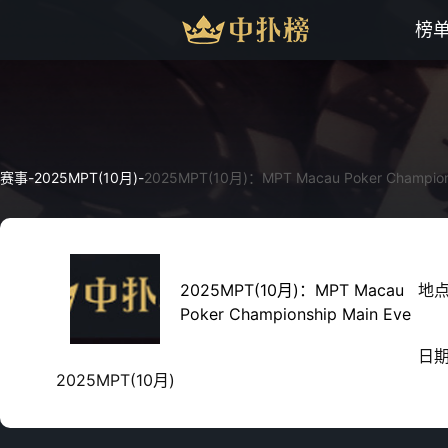
榜
赛事
-
2025MPT(10月)
-
2025MPT(10月)：MPT Macau Poker Champions
2025MPT(10月)：MPT Macau
地
Poker Championship Main Eve
日
2025MPT(10月)