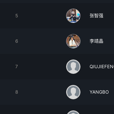
5
张智强
6
李靖晶
7
QIUJIEFE
8
YANGBO