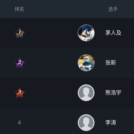
排名
选手
茅人及
张新
熊浩宇
4
李涛