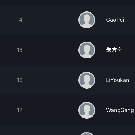
14
GaoPei
15
朱方舟
16
LiYoukan
17
WangGang