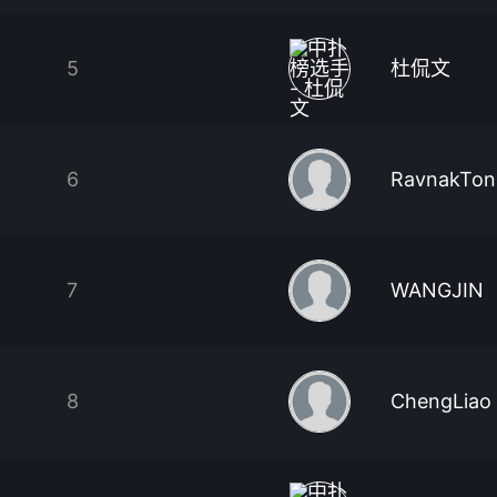
5
杜侃文
6
RavnakTon
7
WANGJIN
8
ChengLiao