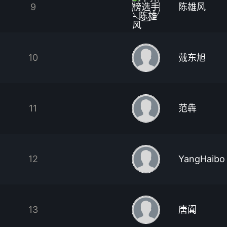
9
陈雄风
10
戴东旭
11
范犇
12
YangHaibo
13
唐阗