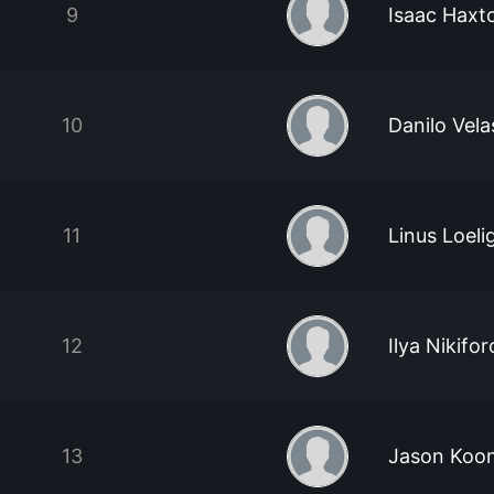
9
Isaac Haxt
10
Danilo Vela
11
Linus Loeli
12
Ilya Nikifor
13
Jason Koo