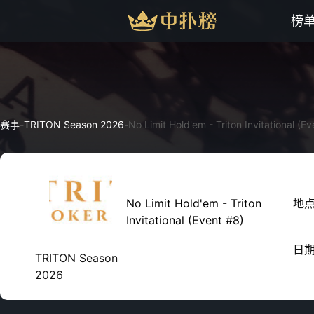
榜
赛事
-
TRITON Season 2026
-
No Limit Hold'em - Triton Invitational (E
No Limit Hold'em - Triton
地
Invitational (Event #8)
日
TRITON Season
2026