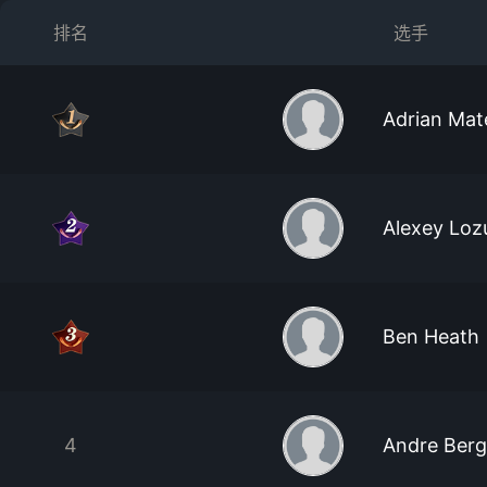
排名
选手
Adrian Mat
Alexey Loz
Ben Heath
4
Andre Berg