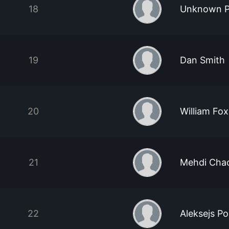
18
Unknown P
19
Dan Smith
20
William Fo
21
Mehdi Cha
22
Aleksejs P