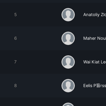
5
Anatoliy Zl
6
Maher Noui
7
Wai Kiat Le
8
Eelis P盲rs