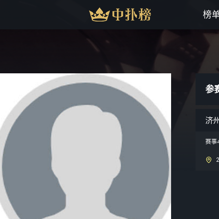
榜
参
济州
赛事