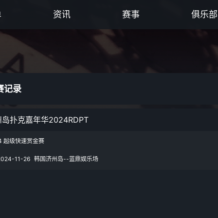
单
资讯
赛事
俱乐部
赛记录
岛扑克嘉年华2024RDPT
4 超级快速赏金赛
2024-11-26
韩国济州岛--蓝鼎娱乐场