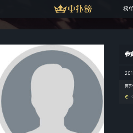
榜
参
20
赛事