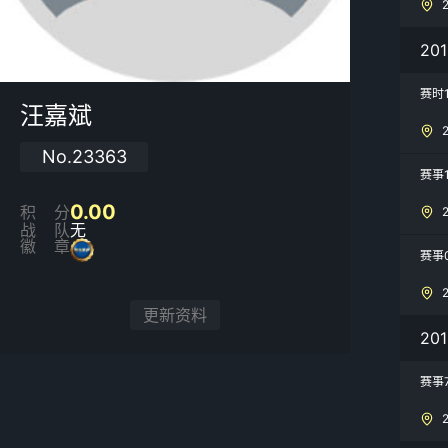
20
赛时
汪嘉斌
No.23363
赛事
0.00
积分
战队
无
徽章
赛事
更新资料
20
赛事7