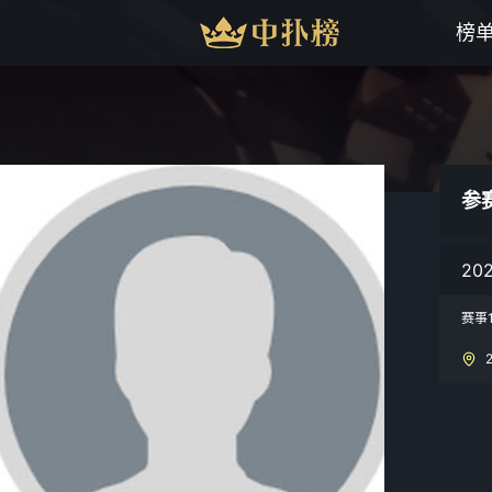
榜
参
20
赛事