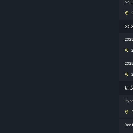
No L
20
202
202
红
Hype
Red 