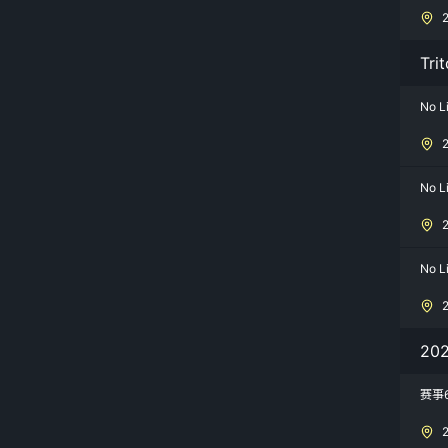
Tri
No L
No L
No L
20
赛事