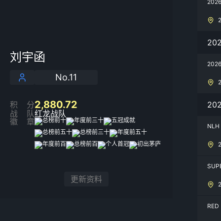
202
20
刘宇函
20
No.11
2,880.72
20
积分
战队
红龙战队
徽章
NLH
SUP
更新资料
RED