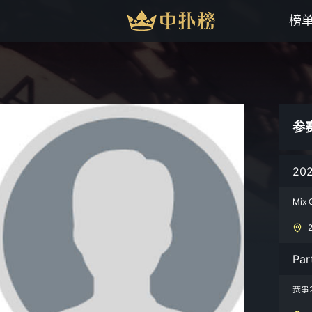
榜
参
20
Mix 
Pa
赛事