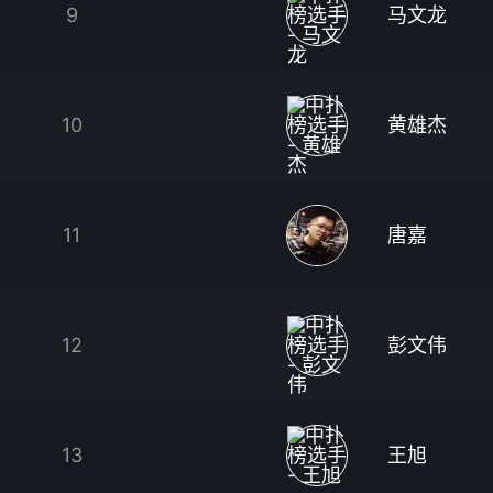
9
马文龙
10
黄雄杰
11
唐嘉
12
彭文伟
13
王旭