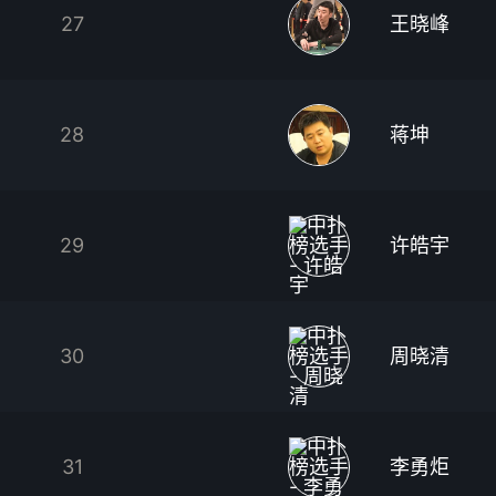
27
王晓峰
28
蒋坤
29
许皓宇
30
周晓清
31
李勇炬