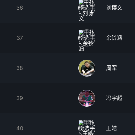
36
刘博文
37
余铃涵
38
周军
39
冯宇超
40
王皓