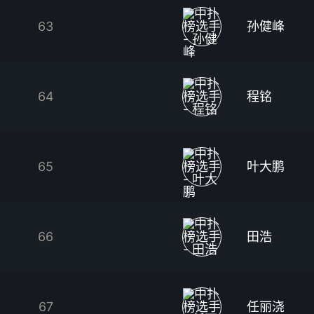
63
孙健峰
64
程铭
65
叶大鹏
66
田浩
67
任丽浇