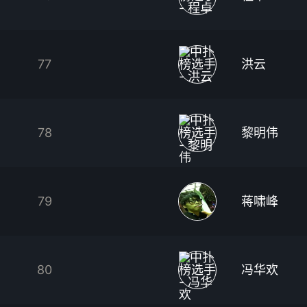
77
洪云
78
黎明伟
79
蒋啸峰
80
冯华欢