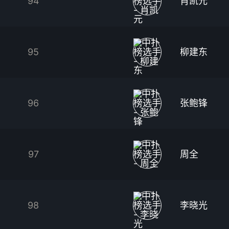
94
肖凯元
95
柳建东
96
张鲍锋
97
周全
98
李晓光