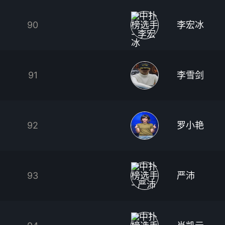
90
李宏冰
91
李雪剑
92
罗小艳
93
严沛