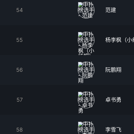
54
范建
55
杨李枫（小
56
阮鹏翔
57
卓书勇
58
李雪飞