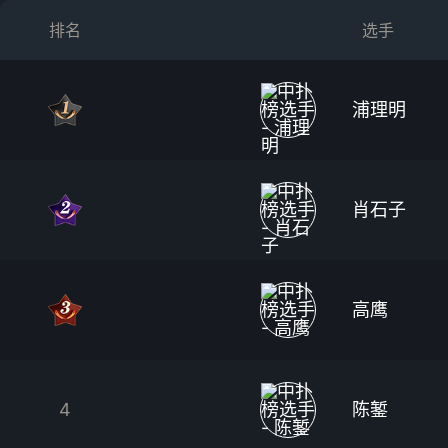
排名
选手
浦理明
肖石子
高鹰
4
陈錾