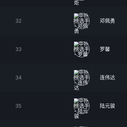
32
邓佩勇
33
罗馨
34
连伟达
35
陆元骏