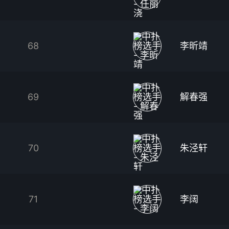
68
李昕靖
69
解春强
70
朱泾轩
71
李阔