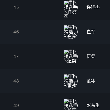
45
许晓杰
46
崔军
47
伍粲
48
董冰
49
彭东生