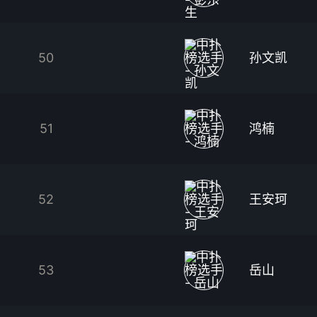
50
孙文凯
51
鸿楠
52
王安珂
53
岳山