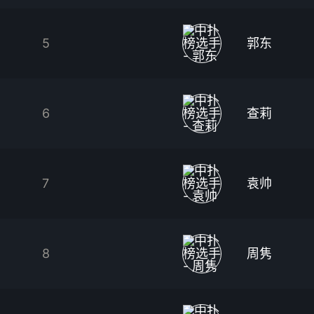
5
郭东
6
查莉
7
袁帅
8
周隽