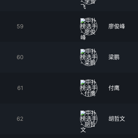
59
廖俊峰
60
梁鹏
61
付鹰
62
胡哲文