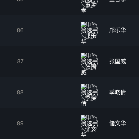
86
邝乐华
87
张国威
88
季晓倩
89
储文华