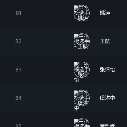
81
姚涛
82
王航
83
张倩怡
84
虞洪中
85
董哲孝