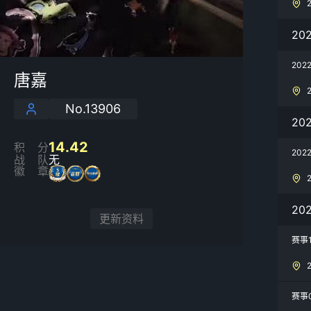
2
20
唐嘉
No.13906
20
14.42
积分
20
战队
无
徽章
20
更新资料
赛事
赛事