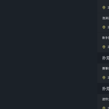
泡沫
新手
扑
赛事
扑
迷你