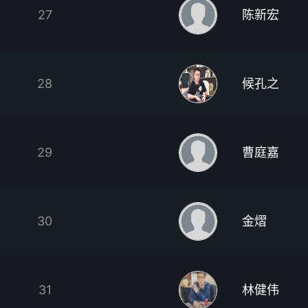
27
陈新宏
28
候孔之
29
曹庭嘉
30
金熠
31
林健伟