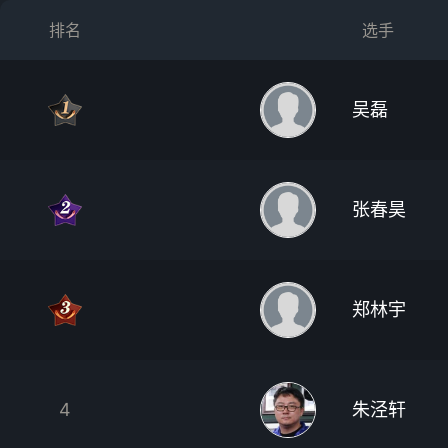
排名
选手
吴磊
张春昊
郑林宇
4
朱泾轩