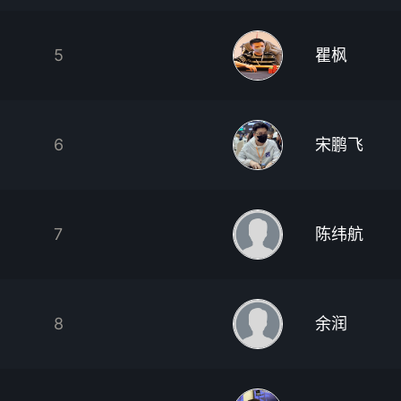
5
瞿枫
6
宋鹏飞
7
陈纬航
8
余润