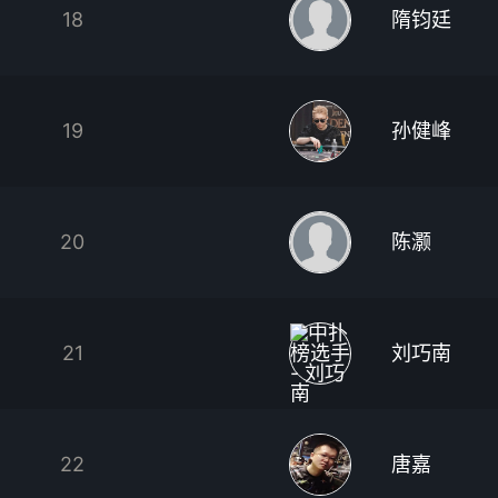
18
隋钧廷
19
孙健峰
20
陈灏
21
刘巧南
22
唐嘉