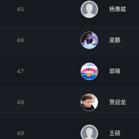
45
杨惠斌
46
吴鹏
47
郭萌
48
贺迎龙
49
王硕