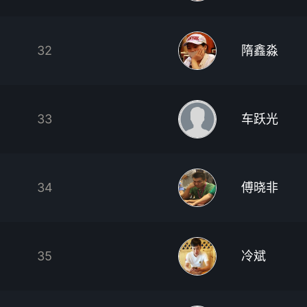
32
隋鑫淼
33
车跃光
34
傅晓非
35
冷斌