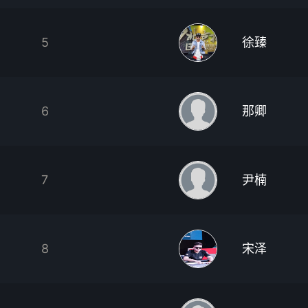
5
徐臻
6
那卿
7
尹楠
8
宋泽