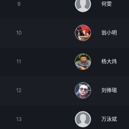
9
何雯
10
翁小明
11
杨大炜
12
刘俸瑒
13
万泳斌