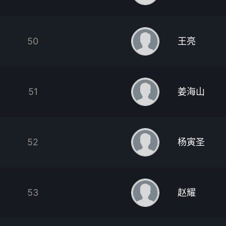
50
王亮
51
姜海山
52
杨寅圣
53
赵耀