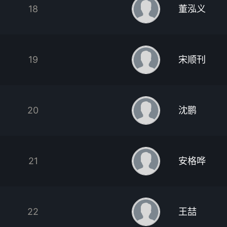
18
董泓义
19
宋顺刊
20
沈鹏
21
安格哗
22
王喆