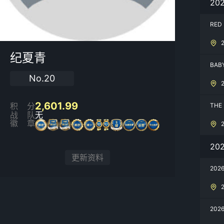
20
RED
纪夏青
BAB
No.20
2,601.99
积分
THE
战队
无
徽章
20
更新资料
20
20