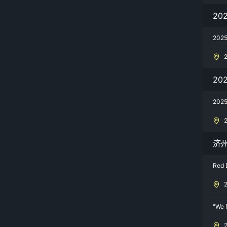
20
202
20
20
济
Red 
"We 