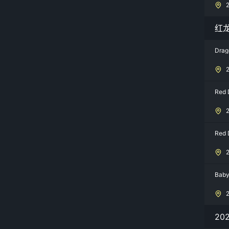
红
Drag
Red 
Red 
Baby
20