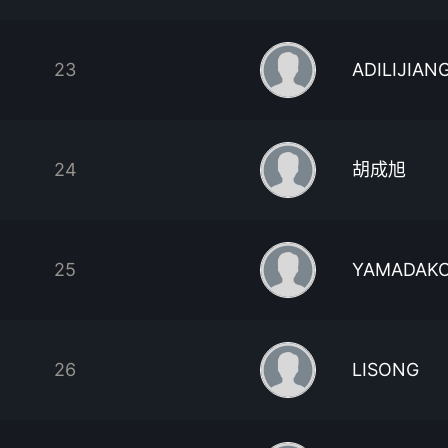
23
ADILIJIAN
24
胡成旭
25
YAMADAK
26
LISONG