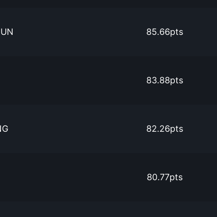
HUN
85.66pts
83.88pts
NG
82.26pts
80.77pts