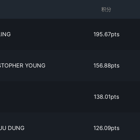
积分
LING
195.67pts
STOPHER YOUNG
156.88pts
138.01pts
UU DUNG
126.09pts