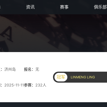
单
资讯
赛事
俱乐部
点：
济州岛
报名：
无
冠军
LINMENG LING
期：
2025-11-11
参赛：
232人