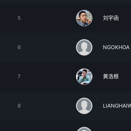
5
刘宇函
6
NGOKHOA
7
黄浩根
8
LIANGHAIW