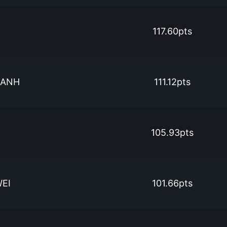
117.60pts
 ANH
111.12pts
105.93pts
EI
101.66pts