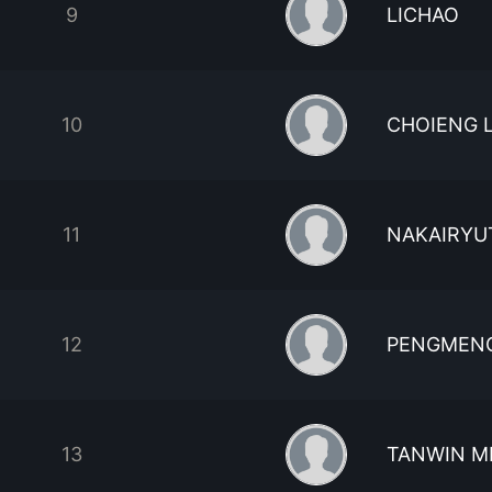
9
LICHAO
10
CHOIENG 
11
NAKAIRYU
12
PENGMENG
13
TANWIN M