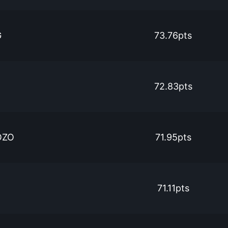
G
73.76pts
72.83pts
OZO
71.95pts
71.11pts