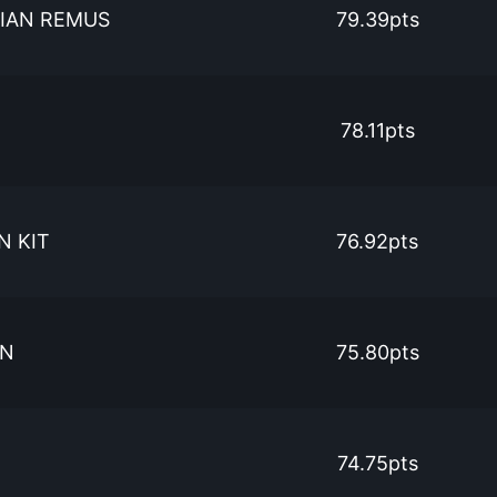
LIAN REMUS
79.39pts
78.11pts
 KIT
76.92pts
AN
75.80pts
74.75pts