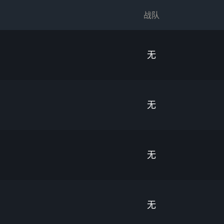
战队
无
无
无
无