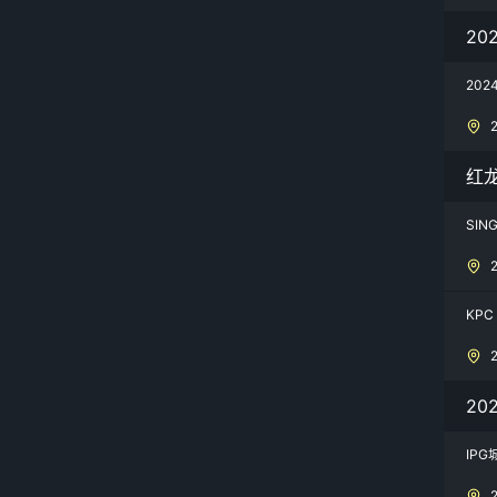
20
20
红龙
SING
KPC
20
IP