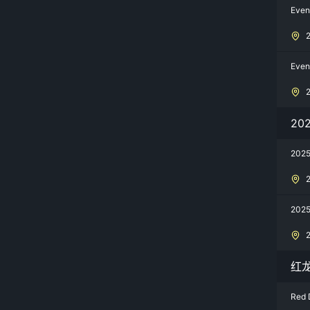
Even
Even
20
20
20
红
Red 