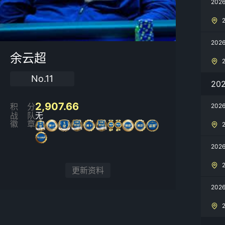
202
202
余云超
No.11
20
2,907.66
积分
20
战队
无
徽章
202
更新资料
20