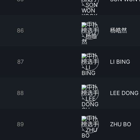
86
杨皓然
87
LI BING
88
LEE DONG
89
ZHU BO