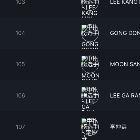
103
LEE KANG 
104
GONG DO
105
MOON SA
106
LEE GA R
107
李仲垚