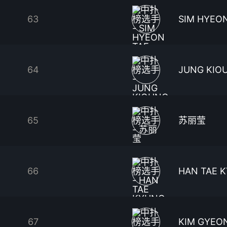
63
SIM HYEO
64
JUNG KIOU
65
苏丽莹
66
HAN TAE 
67
KIM GYEO