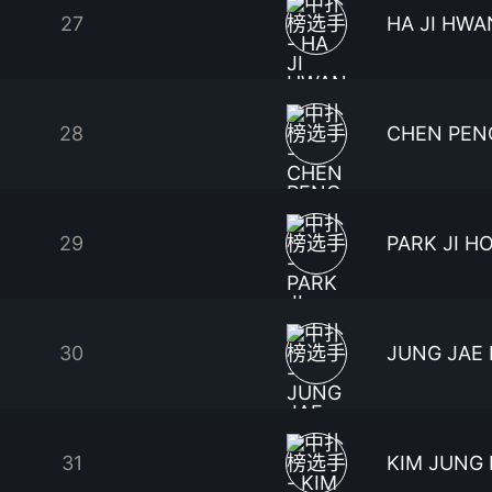
27
HA JI HWA
28
CHEN PEN
29
PARK JI H
30
JUNG JAE
31
KIM JUNG