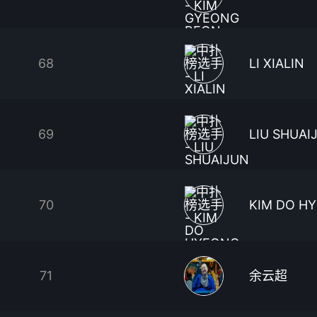
68
LI XIALIN
69
LIU SHUAI
70
KIM DO H
71
余云超