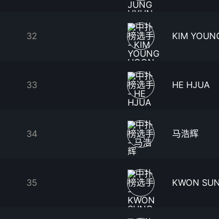
32
KIM YOUN
33
HE HJUA
34
马浩辉
35
KWON SUN