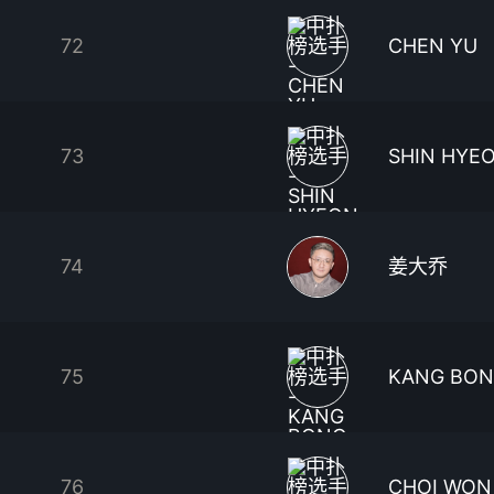
72
CHEN YU
73
SHIN HYE
74
姜大乔
75
KANG BO
76
CHOI WON