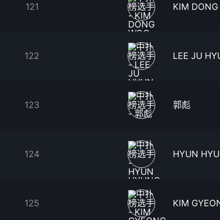
121
KIM DONG
122
LEE JU HY
123
郭彪
124
HYUN HYU
125
KIM GYEO