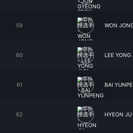
59
WON JONG
60
LEE YONG
61
BAI YUNP
62
HYEON JU