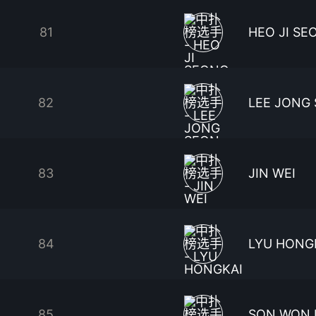
81
HEO JI SE
82
LEE JONG
83
JIN WEI
84
LYU HONG
85
SON WON 