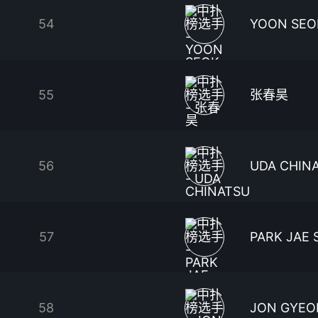
54
YOON SEO
55
张春昊
56
UDA CHIN
57
PARK JAE
58
JON GYEO