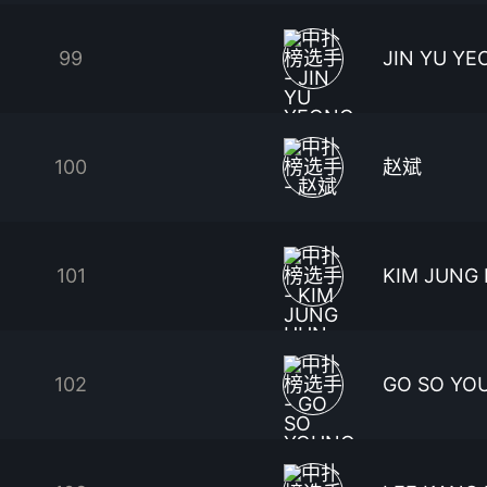
99
JIN YU YE
100
赵斌
101
KIM JUNG
102
GO SO YO