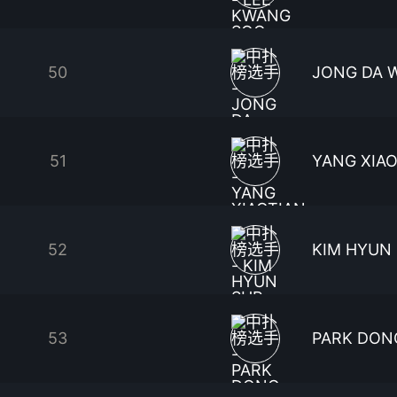
50
JONG DA 
51
YANG XIA
52
KIM HYUN
53
PARK DON