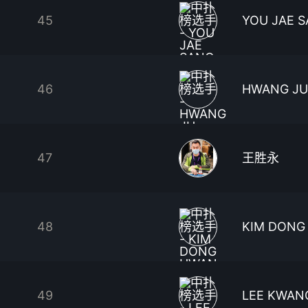
45
YOU JAE 
46
HWANG JU
47
王胜永
48
KIM DONG
49
LEE KWAN