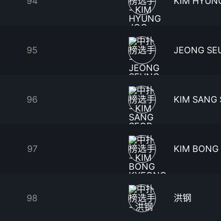
94
KIM HYUN
95
JEONG SE
96
KIM SANG
97
KIM BONG
98
洪钢