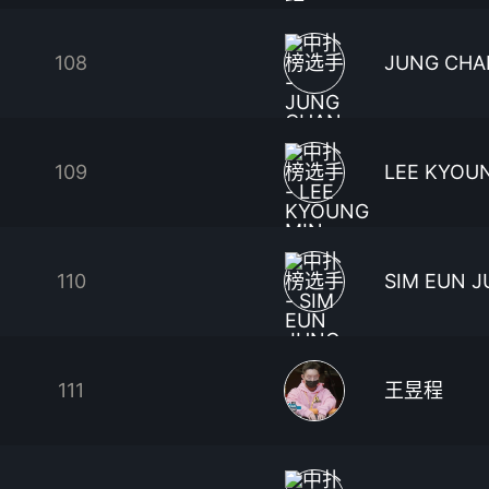
108
JUNG CHA
109
LEE KYOU
110
SIM EUN 
111
王昱程