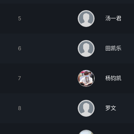
5
汤一君
6
田凯乐
7
杨钧凯
8
罗文