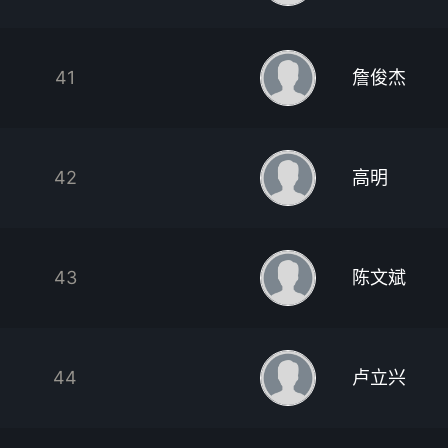
41
詹俊杰
42
高明
43
陈文斌
44
卢立兴