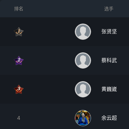
排名
选手
张贤坚
蔡科武
黄巍崴
4
余云超