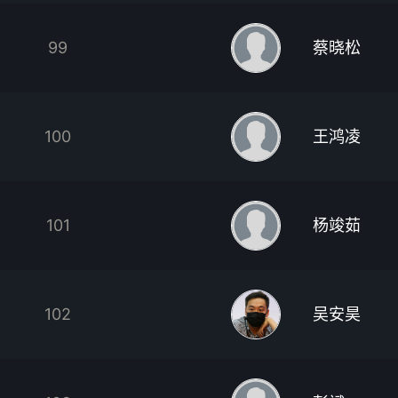
99
蔡晓松
100
王鸿凌
101
杨竣茹
102
吴安昊