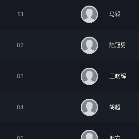
81
马毅
82
陆冠男
83
王晓辉
84
胡超
85
邢方