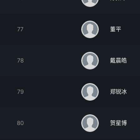
77
董平
78
戴晨皓
79
郑锐冰
80
贺星博