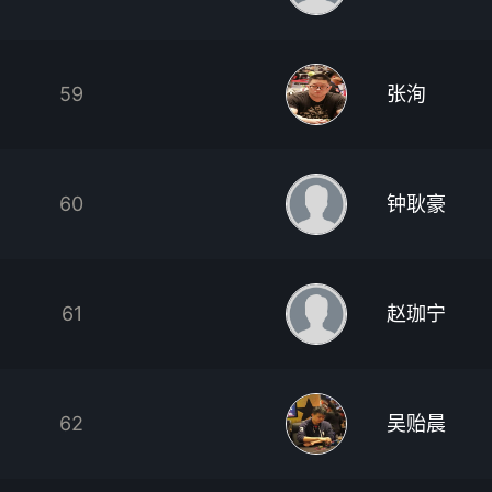
59
张洵
60
钟耿豪
61
赵珈宁
62
吴贻晨