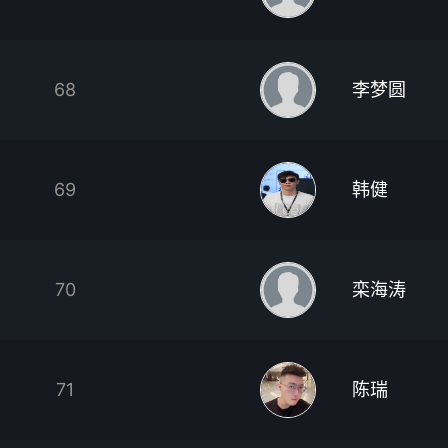
68
李梦圆
69
韩健
70
栾海涛
71
陈瑞