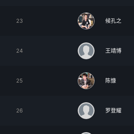
23
候孔之
24
王靖博
25
陈慷
26
罗登耀