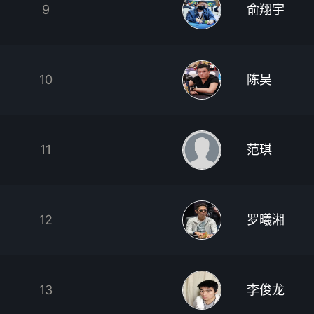
9
俞翔宇
10
陈昊
11
范琪
12
罗曦湘
13
李俊龙