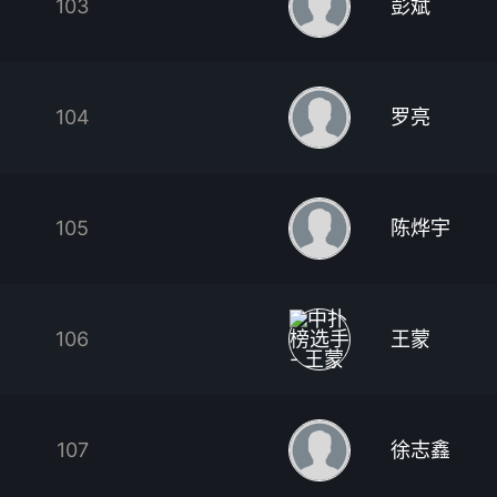
103
彭斌
104
罗亮
105
陈烨宇
106
王蒙
107
徐志鑫