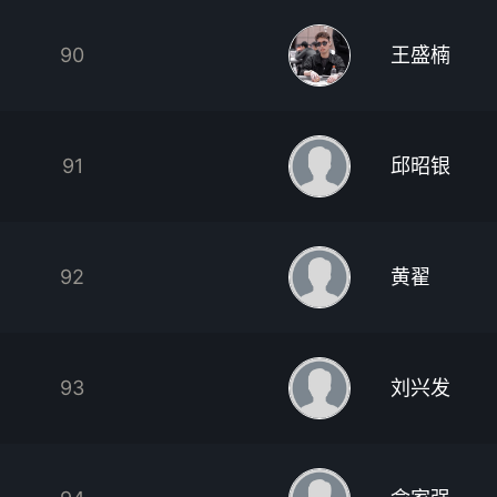
90
王盛楠
91
邱昭银
92
黄翟
93
刘兴发