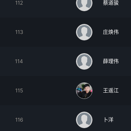
112
蔡道骏
113
庄焕伟
114
薛理伟
115
王遥江
116
卜洋