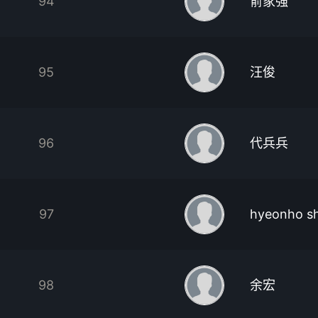
94
俞家强
95
汪俊
96
代兵兵
97
hyeonho sh
98
余宏