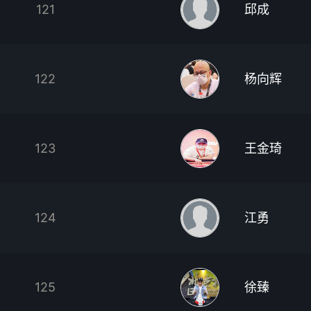
121
邱成
122
杨向辉
123
王金琦
124
江勇
125
徐臻