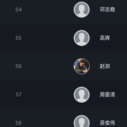
54
邓志稳
55
高爽
56
赵澍
57
周晏清
58
吴俊伟