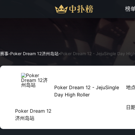
榜
赛事
-
Poker Dream 12济州岛站
-
Poker Dream 12 - JejuSingle Day High
Poker Dream 12 - JejuSingle
地
Day High Roller
日
Poker Dream 12
济州岛站