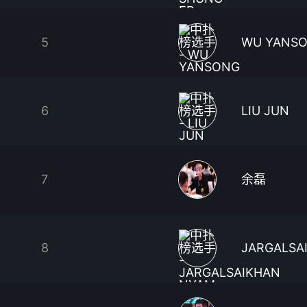
5
WU YANS
6
LIU JUN
7
余磊
8
JARGALSA