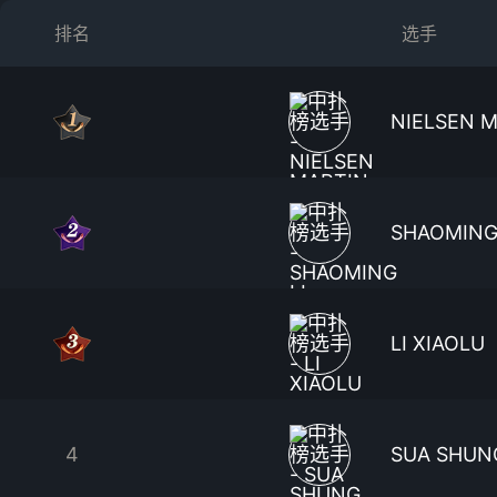
排名
选手
NIELSEN 
SHAOMING 
LI XIAOLU
4
SUA SHUN