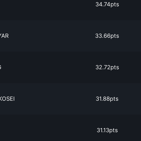
34.74pts
YAR
33.66pts
G
32.72pts
KOSEI
31.88pts
31.13pts