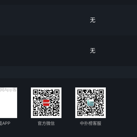
无
无
载APP
官方微信
中扑榜客服