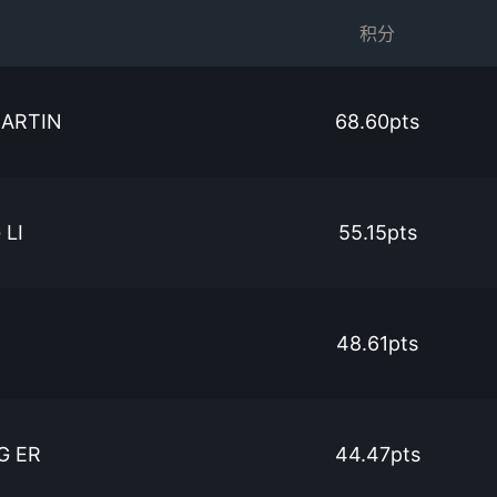
积分
MARTIN
68.60pts
LI
55.15pts
48.61pts
G ER
44.47pts