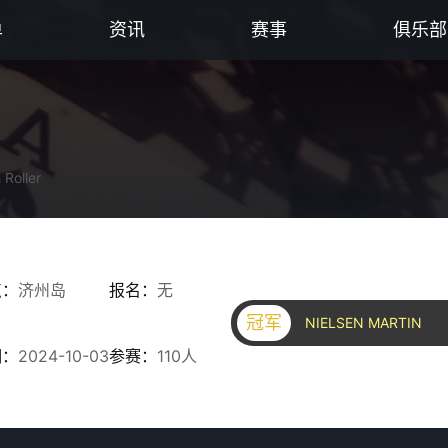
单
资讯
赛事
俱乐部
 Roller
点：
济州岛
报名：
无
冠军
NIELSEN MARTIN
期：
2024-10-03
参赛：
110人