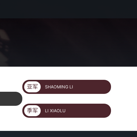
亚军
SHAOMING LI
季军
LI XIAOLU