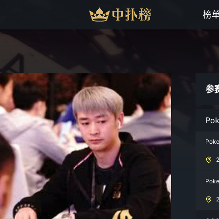
榜
参
Pok
Poke
Poke