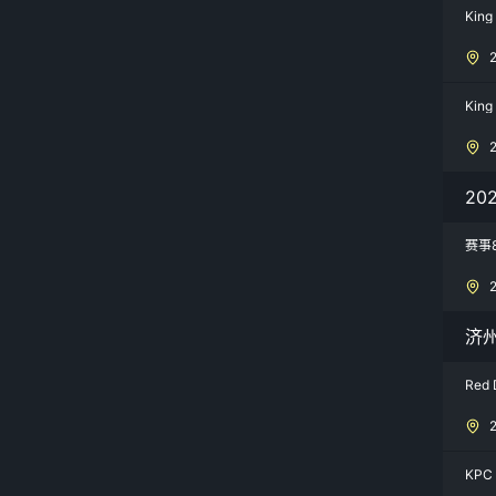
King
Kin
20
赛事
济
Red 
KPC 