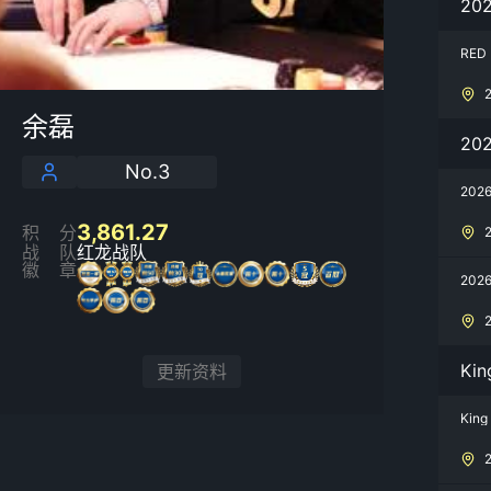
20
RED
余磊
20
No.3
202
3,861.27
积分
战队
红龙战队
徽章
202
Kin
更新资料
King