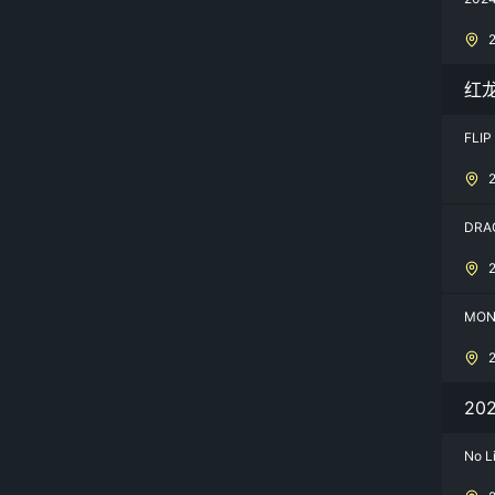
红龙
FLI
DRA
MON
20
No L