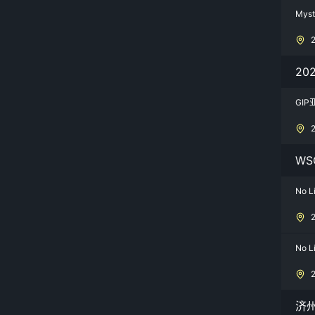
Myst
20
GIP
WSO
No L
No L
济州