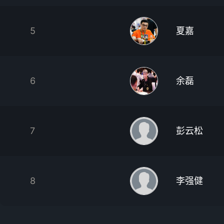
5
夏嘉
6
余磊
7
彭云松
8
李强健