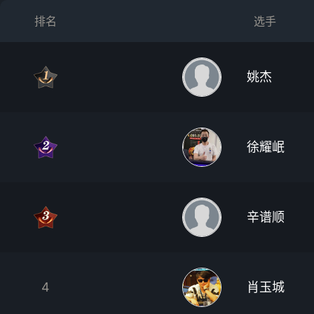
排名
选手
姚杰
徐耀岷
辛谱顺
4
肖玉城