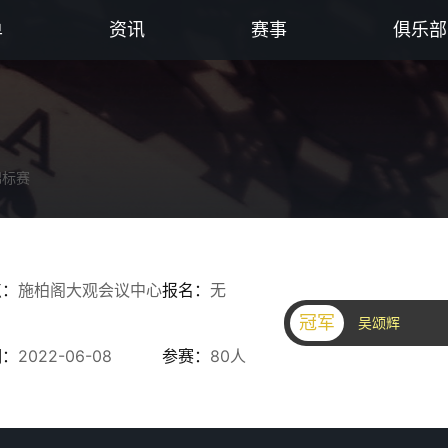
单
资讯
赛事
俱乐部
锦标赛
点：
施柏阁大观会议中心
报名：
无
冠军
吴颂辉
期：
2022-06-08
参赛：
80人