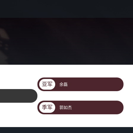
亚军
余磊
季军
郭如杰