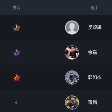
排名
选手
吴颂辉
余磊
郭如杰
4
蒋麟