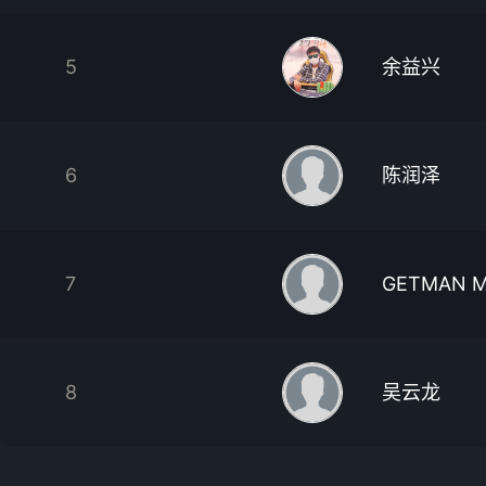
5
余益兴
6
陈润泽
7
GETMAN M
8
吴云龙