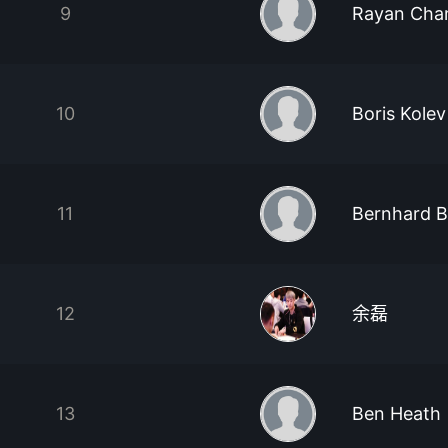
9
Rayan Cha
10
Boris Kolev
11
Bernhard B
12
余磊
13
Ben Heath