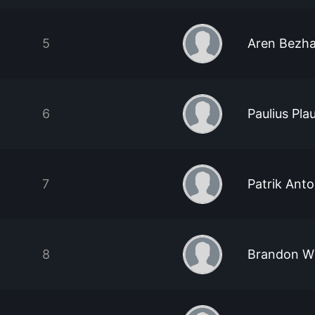
5
Aren Bezh
6
Paulius Plau
7
Patrik Anto
8
Brandon Wi