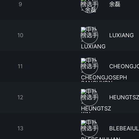
9
余磊
10
LUXIANG
11
CHEONGJ
12
HEUNGTSZ
13
BLEBEAIU