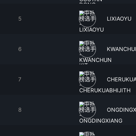
5
LIXIAOYU
6
KWANCHUN
7
CHERUKUA
8
ONGDINGX