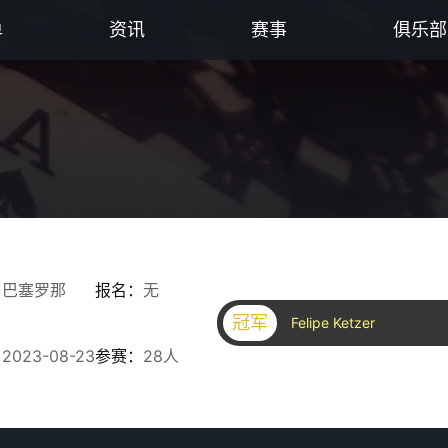
单
资讯
赛事
俱乐部
：
巴塞罗那
报名：
无
冠军
Felipe Ketzer
：
2023-08-23
参赛：
28人