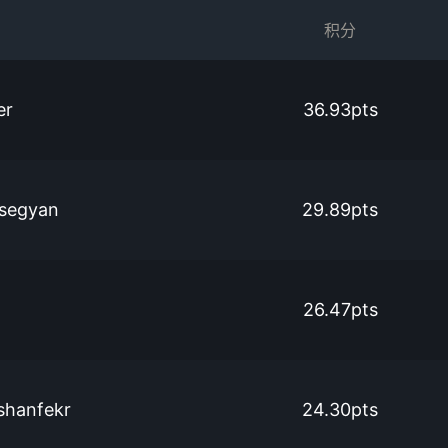
积分
er
36.93pts
rsegyan
29.89pts
26.47pts
shanfekr
24.30pts