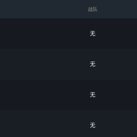
战队
无
无
无
无