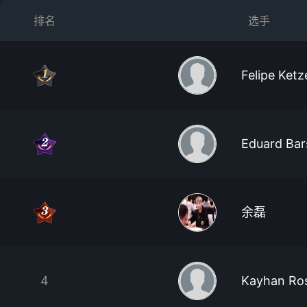
排名
选手
Felipe Ketz
Eduard Ba
余磊
4
Kayhan Ro