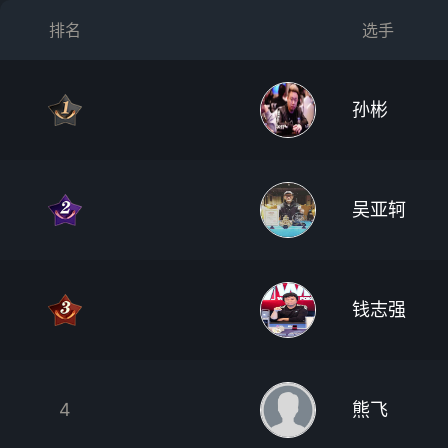
排名
选手
孙彬
吴亚轲
钱志强
4
熊飞