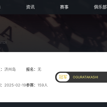
单
资讯
赛事
俱乐部
GTD)
点：
济州岛
报名：
无
冠军
OGURATAKASHI
期：
2025-02-19
参赛：
159人