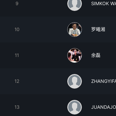
9
SIMKOK W
10
罗曦湘
11
余磊
12
ZHANGYIF
13
JUANDAJ