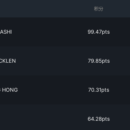
积分
ASHI
99.47pts
CKLEN
79.85pts
G HONG
70.31pts
64.28pts