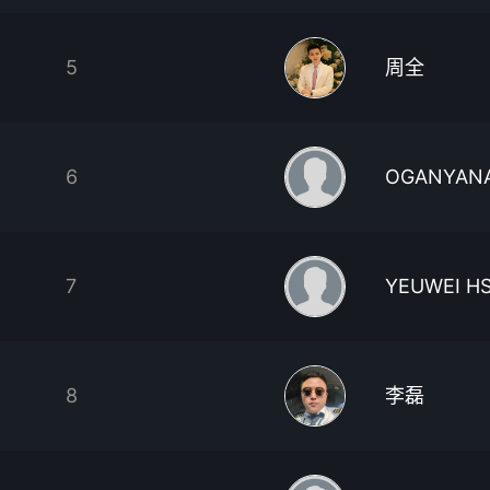
5
周全
6
OGANYAN
7
YEUWEI H
8
李磊