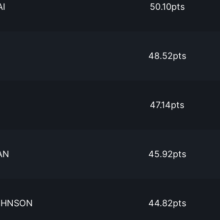
AI
50.10pts
48.52pts
47.14pts
AN
45.92pts
OHNSON
44.82pts