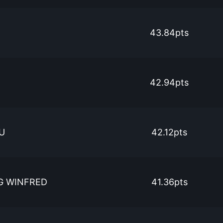
43.84pts
42.94pts
U
42.12pts
G WINFRED
41.36pts