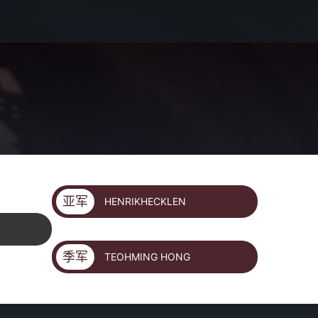
亚军
HENRIKHECKLEN
季军
TEOHMING HONG