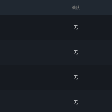
战队
无
无
无
无