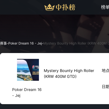
榜
赛事
-
Poker Dream 16 - Jej
-
Mystery Bounty High Roller (KRW 400M 
Mystery Bounty High Roller
地
(KRW 400M GTD)
日
Poker Dream 16
- Jej