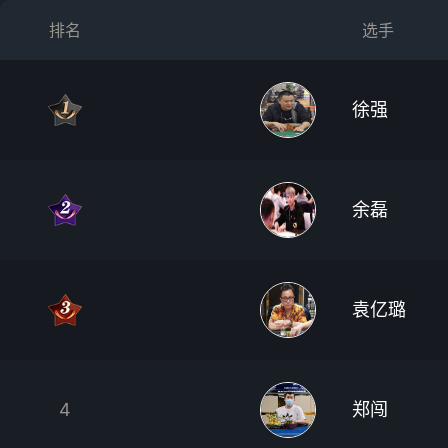
排名
选手
徐强
余磊
袁亿璐
4
郑闯