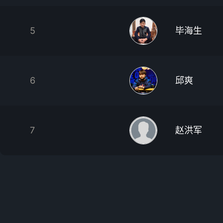
5
毕海生
6
邱爽
7
赵洪军