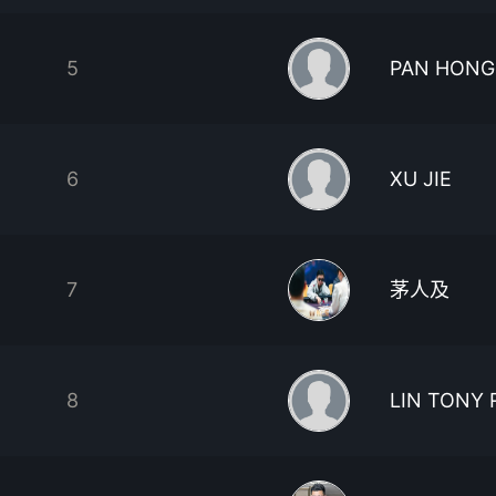
5
PAN HON
6
XU JIE
7
茅人及
8
LIN TONY 