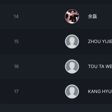
14
余磊
15
ZHOU YIJI
16
TOU TA WE
17
KANG HY