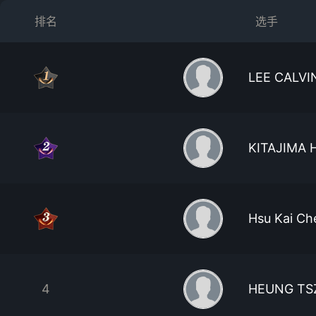
排名
选手
LEE CALV
KITAJIMA 
Hsu Kai Ch
4
HEUNG TS