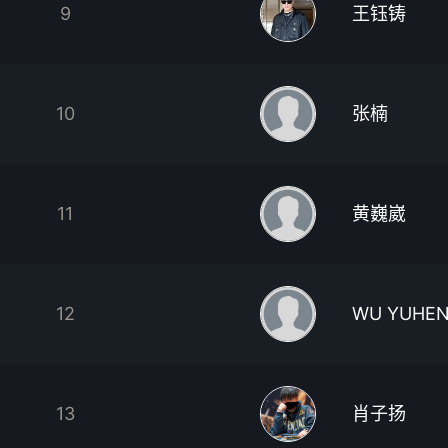
9
王钰铸
10
张楠
11
黄巍崴
12
WU YUHE
13
肖子扬