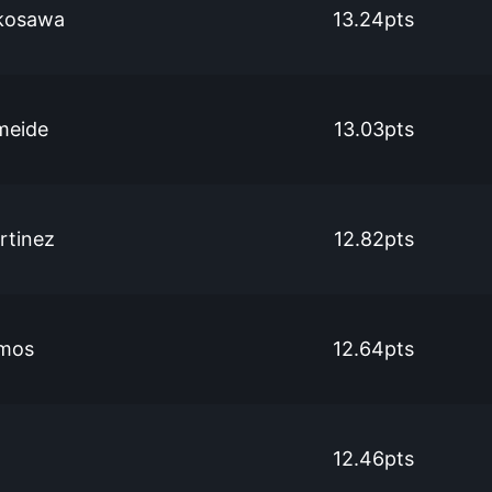
kosawa
13.24pts
meide
13.03pts
rtinez
12.82pts
mos
12.64pts
12.46pts