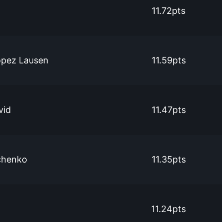
11.72pts
ópez Lausen
11.59pts
vid
11.47pts
chenko
11.35pts
11.24pts