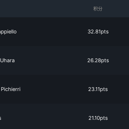
积分
ppiello
32.81pts
 Uhara
26.28pts
Pichierri
23.11pts
s
21.10pts