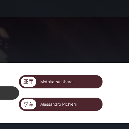
亚军
Motokatsu Uhara
季军
Alessandro Pichierri