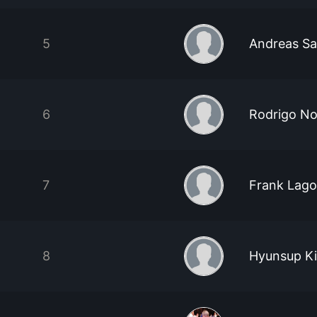
5
Andreas S
6
Rodrigo N
7
Frank Lago
8
Hyunsup K