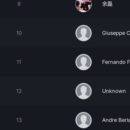
9
余磊
10
Giuseppe C
11
Fernando F
12
Unknown
13
Andre Berl