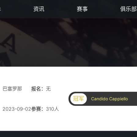
单
资讯
赛事
俱乐部
：
巴塞罗那
报名：
无
冠军
Candido Cappiello
：
2023-09-02
参赛：
310人