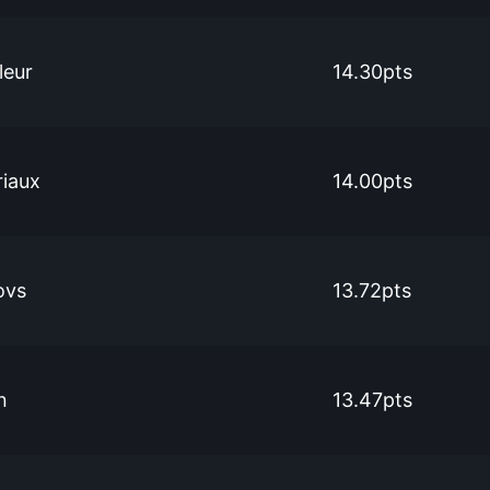
leur
14.30pts
riaux
14.00pts
ovs
13.72pts
n
13.47pts