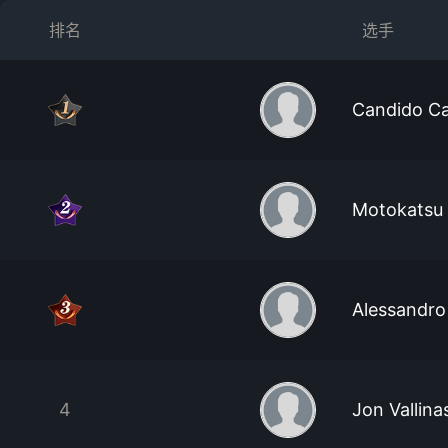
排名
选手
Candido Ca
Motokatsu
Alessandro 
4
Jon Vallina