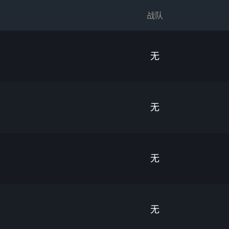
战队
无
无
无
无