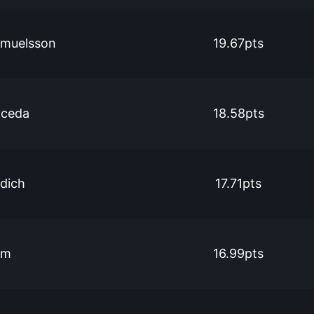
amuelsson
19.67pts
oceda
18.58pts
dich
17.71pts
im
16.99pts