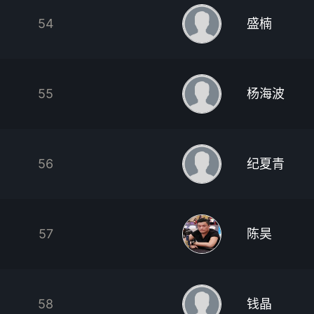
54
盛楠
55
杨海波
56
纪夏青
57
陈昊
58
钱晶