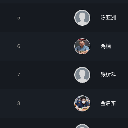
5
陈亚洲
6
鸿楠
7
张树科
8
金启东