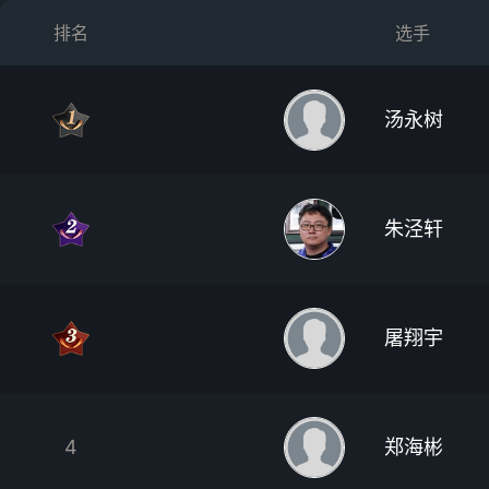
排名
选手
汤永树
朱泾轩
屠翔宇
4
郑海彬