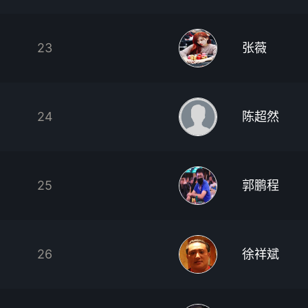
23
张薇
24
陈超然
25
郭鹏程
26
徐祥斌