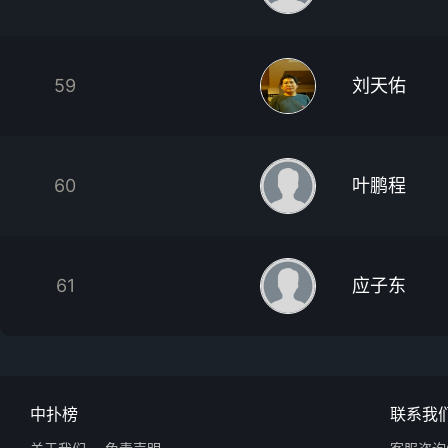
59
刘天佑
60
叶鹏程
61
应子东
中扑榜
联系我