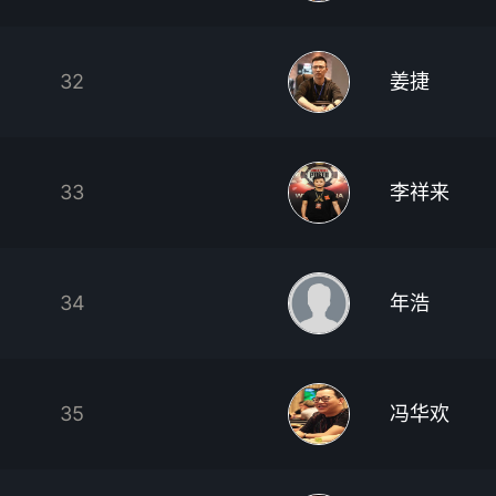
32
姜捷
33
李祥来
34
年浩
35
冯华欢