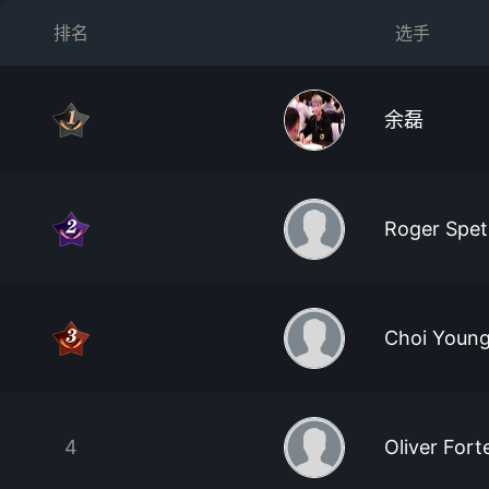
排名
选手
余磊
Roger Spet
Choi Young
4
Oliver Fort