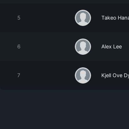
5
Takeo Han
6
Alex Lee
7
Kjell Ove D