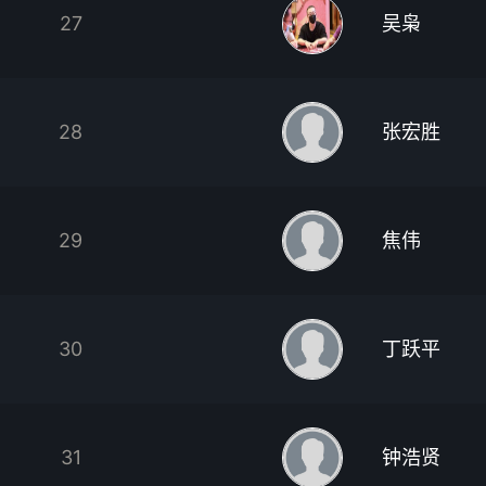
27
吴枭
28
张宏胜
29
焦伟
30
丁跃平
31
钟浩贤