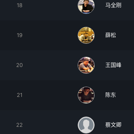
18
马全刚
19
薛松
20
王国峰
21
陈东
22
蔡文卿