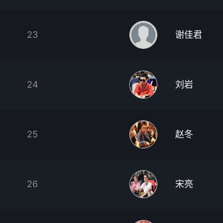
23
谢佳君
24
刘岩
25
赵冬
26
宋亮