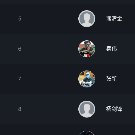
5
熊清金
6
秦伟
7
张新
8
杨剑锋