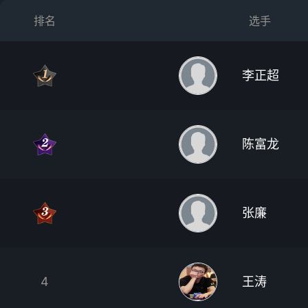
排名
选手
李正超
陈富龙
张廉
4
王涛