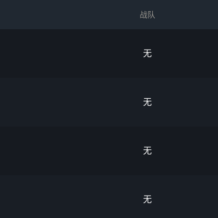
战队
无
无
无
无