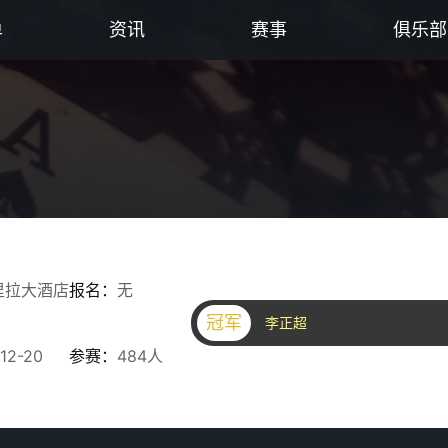
单
资讯
赛事
俱乐部
里拉大酒店
报名：
无
冠军
李正超
12-20
参赛：
484人