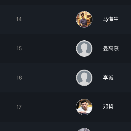
14
马海生
15
娄高燕
16
李诚
17
邓哲