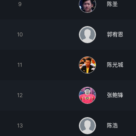
9
陈圣
10
郭宥恩
11
陈光城
12
张鲍锋
13
陈浩