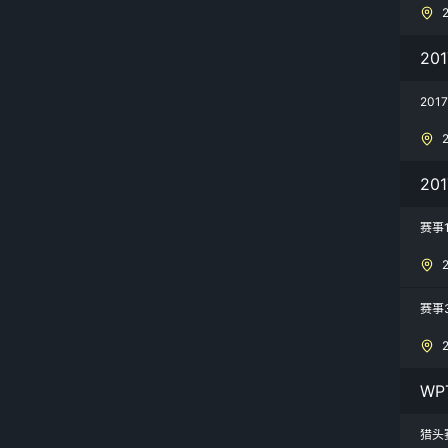
20
20
20
赛事
赛事
WP
猎头