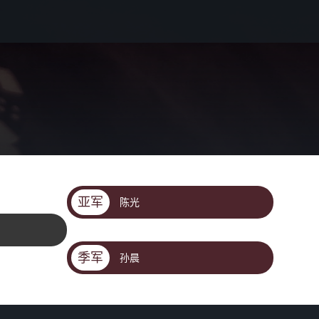
亚军
陈光
季军
孙晨