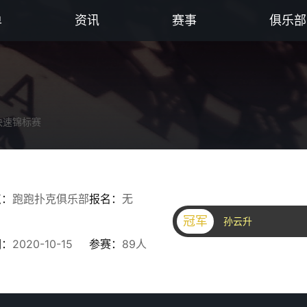
单
资讯
赛事
俱乐部
快速锦标赛
点：
跑跑扑克俱乐部
报名：
无
冠军
孙云升
期：
2020-10-15
参赛：
89人