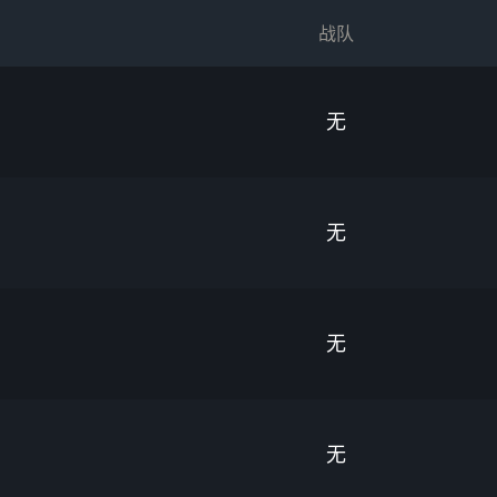
战队
无
无
无
无