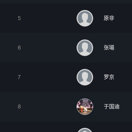
5
原非
6
张瑒
7
罗京
8
于国迪