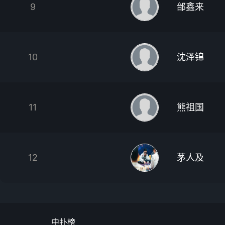
9
邰鑫来
10
沈泽锦
11
熊祖国
12
茅人及
中扑榜