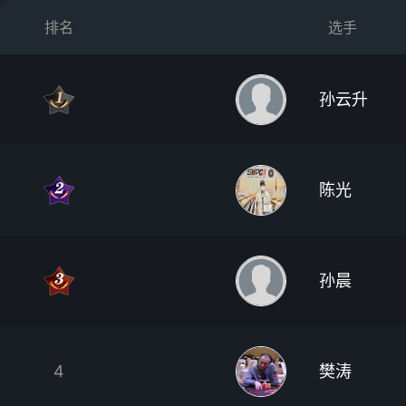
排名
选手
孙云升
陈光
孙晨
4
樊涛