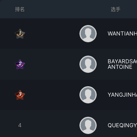
排名
选手
WANTIAN
BAYARDSA
ANTOINE
YANGJINH
4
QUEQING