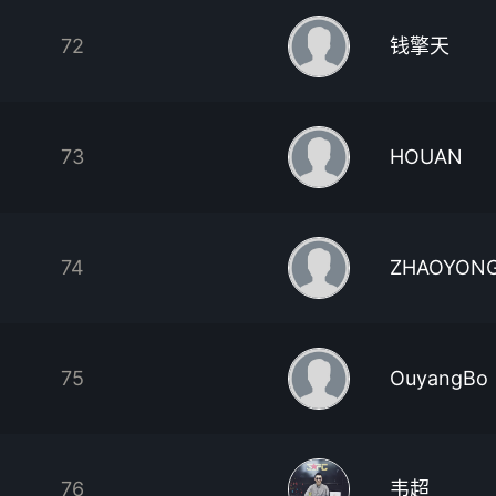
72
钱擎天
73
HOUAN
74
ZHAOYONG
75
OuyangBo
76
韦超