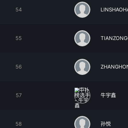
54
LINSHAOH
55
TIANZON
56
ZHANGHO
57
牛宇鑫
58
孙悦