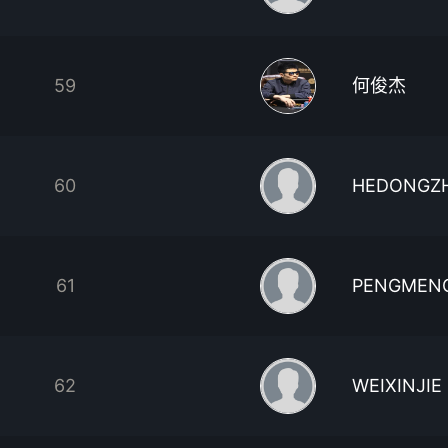
59
何俊杰
60
HEDONGZ
61
PENGMENG
62
WEIXINJIE