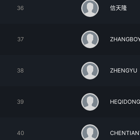
36
信天隆
37
ZHANGBO
38
ZHENGYU
39
HEQIDON
40
CHENTIAN