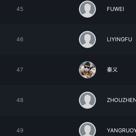
45
FUWEI
46
LIYINGFU
47
秦义
48
ZHOUZHE
49
YANGRUO