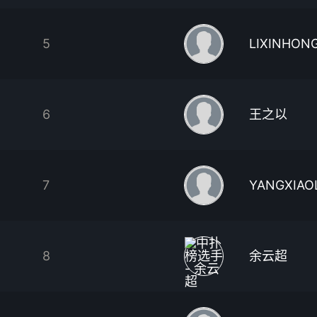
5
LIXINHON
6
王之以
7
YANGXIAO
8
余云超