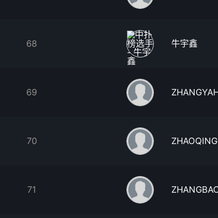
68
牛宇鑫
69
ZHANGYAH
70
ZHAOQING
71
ZHANGBA