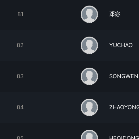
81
邓宓
82
YUCHAO
83
SONGWEN
84
ZHAOYONG
85
HEQIDON