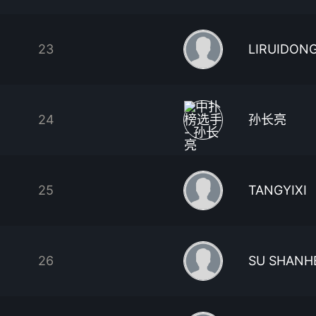
23
LIRUIDON
24
孙长亮
25
TANGYIXI
26
SU SHANH