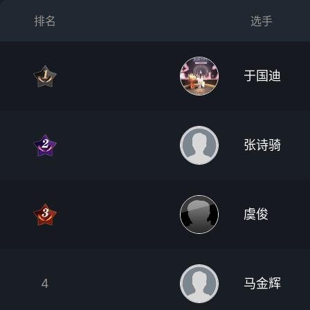
排名
选手
于国迪
张诗骑
虞俊
4
马金辉