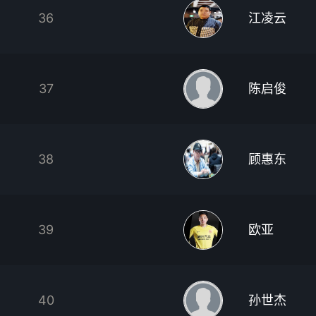
36
江凌云
37
陈启俊
38
顾惠东
39
欧亚
40
孙世杰