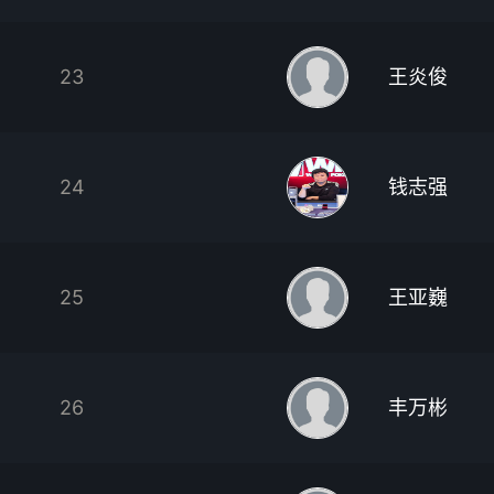
23
王炎俊
24
钱志强
25
王亚巍
26
丰万彬