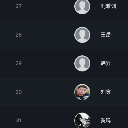
27
刘雅训
28
王岳
29
韩羿
30
刘寅
31
奚鸣