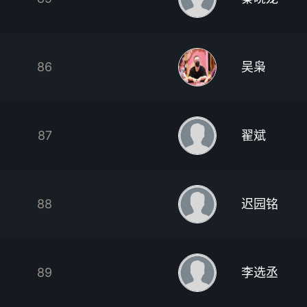
86
吴枭
87
翟斌
88
迟园铭
89
李选丞