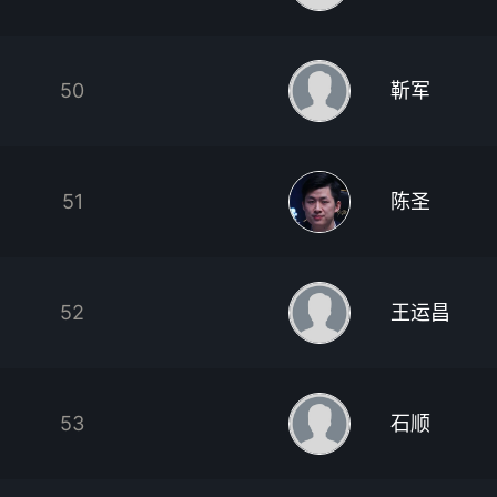
50
靳军
51
陈圣
52
王运昌
53
石顺