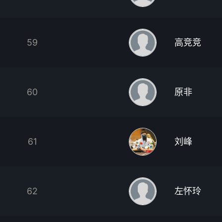
59
高竞竞
60
原非
61
刘峰
62
左怀玲