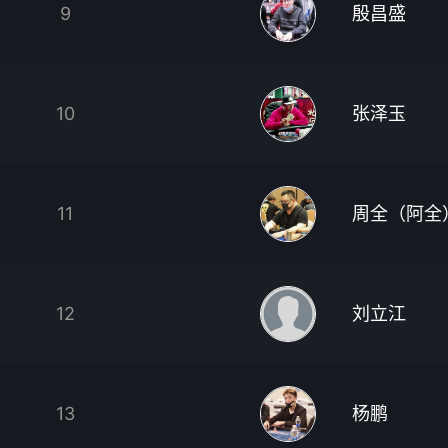
9
殷昌盛
10
张泽玉
11
周全（阿全
12
刘立江
13
杨鹏