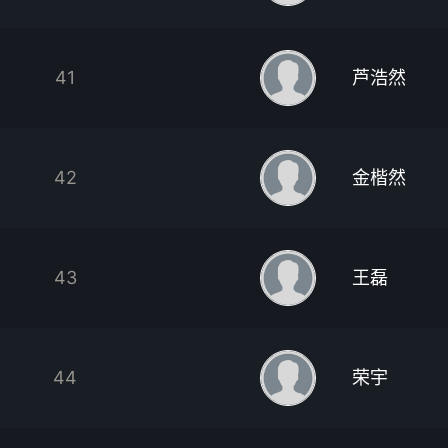
41
芦浩然
42
金楷然
43
王磊
44
荣宇