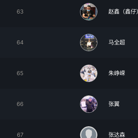
63
赵鑫（鑫仔
64
马全超
65
朱峥嵘
66
张翼
67
张达森