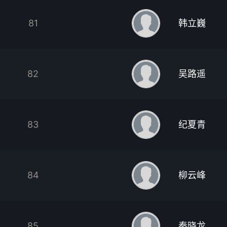
81
韩立巍
82
吴路遥
83
纪夏青
84
柳云峰
85
秦晓龙