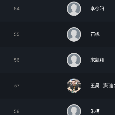
54
李徐阳
55
石帆
56
宋凯翔
57
王昊（阿迪
58
朱楠