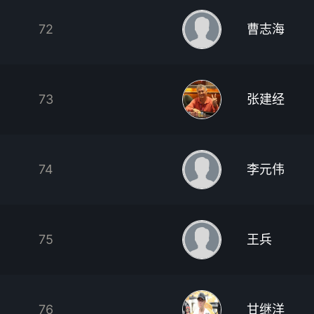
72
曹志海
73
张建经
74
李元伟
75
王兵
76
甘继洋