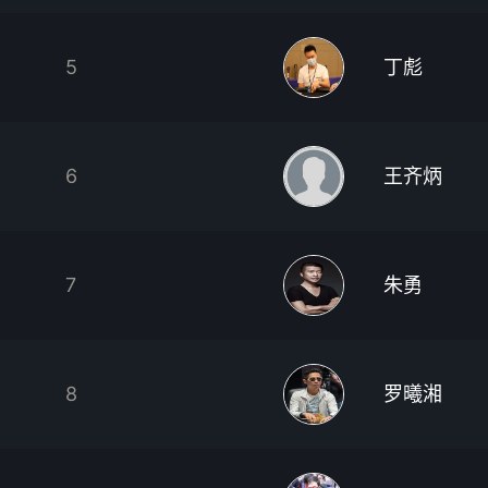
5
丁彪
6
王齐炳
7
朱勇
8
罗曦湘