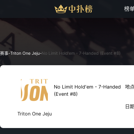
榜
赛事
-
Triton One Jeju
-
No Limit Hold'em - 7-Handed (Event #8)
No Limit Hold'em - 7-Handed
地
(Event #8)
日
Triton One Jeju