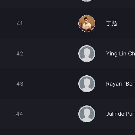
41
丁彪
42
Ying Lin C
43
Rayan "Ber
44
Julindo Pur