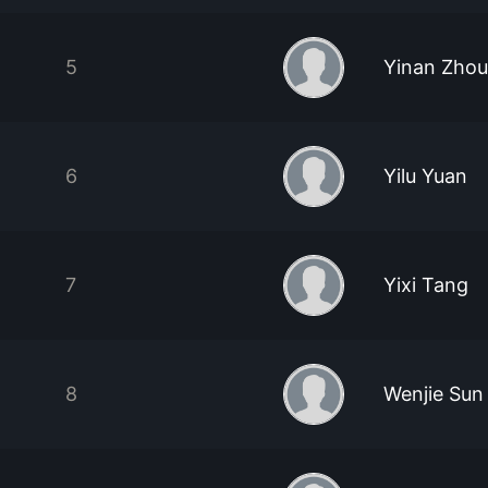
5
Yinan Zhou
6
Yilu Yuan
7
Yixi Tang
8
Wenjie Sun