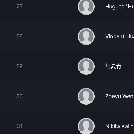
27
Hugues "Hu
28
Vincent H
29
纪夏青
30
Zheyu Wen
31
Nikita Kalin