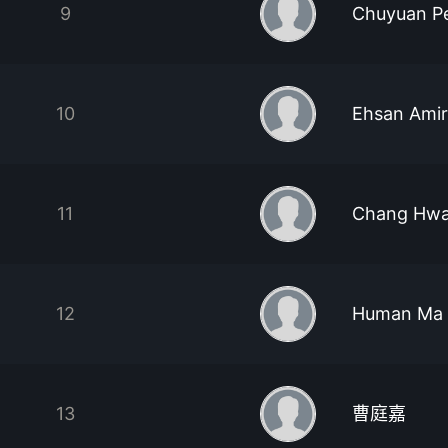
9
Chuyuan P
10
Ehsan Amir
11
Chang Hwa
12
Human Ma
13
曹庭嘉