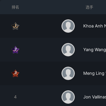
排名
选手
Khoa Anh 
Yang Wang
Meng Ling 
4
Jon Vallina