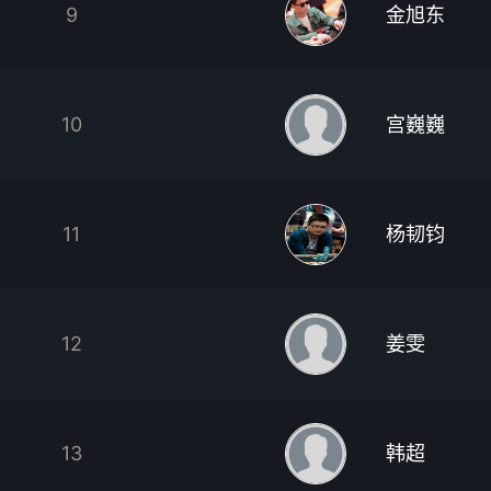
9
金旭东
10
宫巍巍
11
杨韧钧
12
姜雯
13
韩超