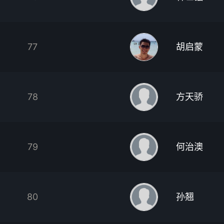
77
胡启蒙
78
方天骄
79
何治澳
80
孙翘