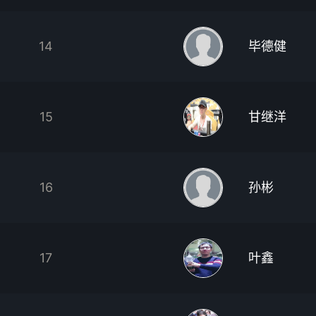
14
毕德健
15
甘继洋
16
孙彬
17
叶鑫