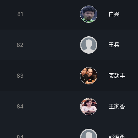
81
白尧
82
王兵
83
裘劼丰
84
王家香
84
郭泽勇