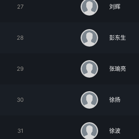
27
刘辉
28
彭东生
29
张瑜亮
30
徐扬
31
徐波