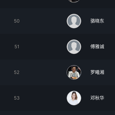
50
骆晓东
51
傅雅诚
52
罗曦湘
53
邓秋华