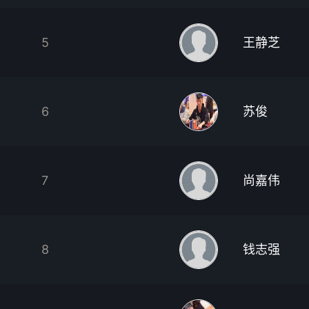
5
王静芝
6
苏俊
7
尚嘉伟
8
钱志强