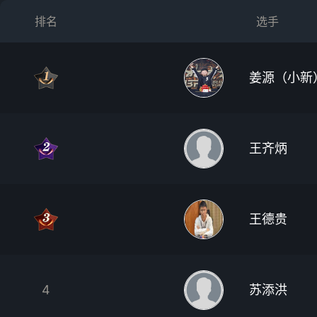
排名
选手
姜源（小新
王齐炳
王德贵
4
苏添洪