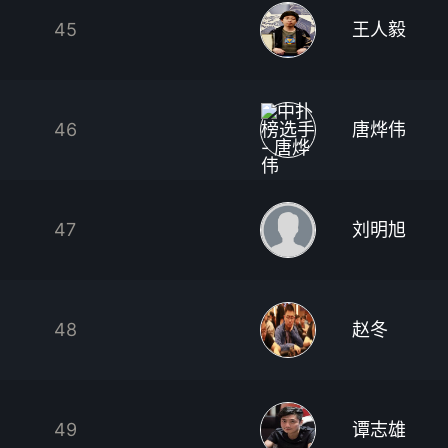
45
王人毅
46
唐烨伟
47
刘明旭
48
赵冬
49
谭志雄