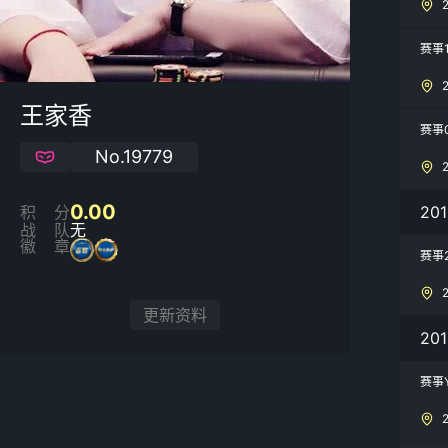
赛事
王家香
赛事
No.19779
0.00
20
积分
战队
无
徽章
赛事
更新资料
20
赛事