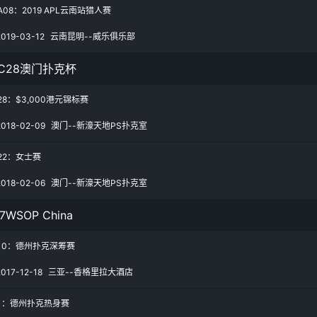
08：2019 APL云南站猎人赛
2019-03-12
云南昆明--威乐俱乐部
C28澳门扑克杯
28：$3,000港元锦标赛
2018-02-09
澳门--新濠天地PS扑克室
22：女士赛
2018-02-06
澳门--新濠天地PS扑克室
17WSOP China
10：德州扑克深筹赛
2017-12-18
三亚--香格里拉大酒店
1：德州扑克热身赛