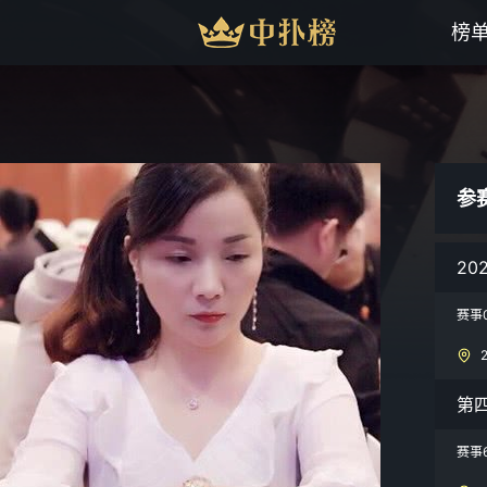
榜
参
20
赛事
第
赛事