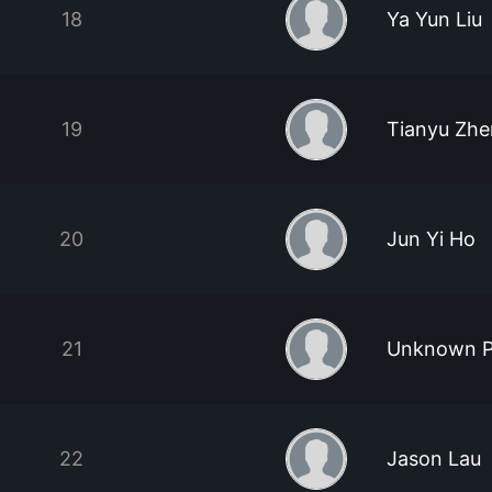
18
Ya Yun Liu
19
Tianyu Zh
20
Jun Yi Ho
21
Unknown P
22
Jason Lau