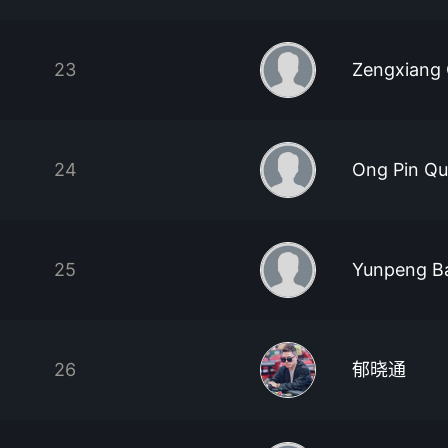
23
Zengxiang
24
Ong Pin Q
25
Yunpeng B
26
郁晓通