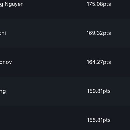
g Nguyen
175.08pts
chi
169.32pts
ronov
164.27pts
ng
159.81pts
155.81pts