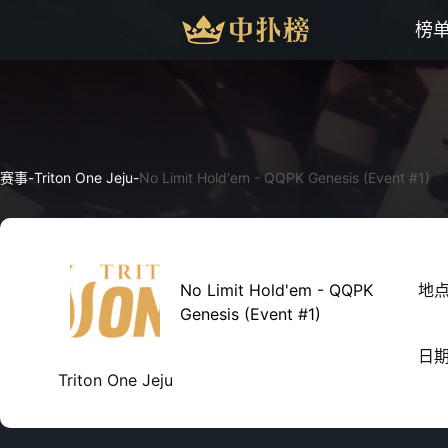
榜
赛事
-
Triton One Jeju
-
No Limit Hold'em - QQPK Genesis (Event #1)
No Limit Hold'em - QQPK
地
Genesis (Event #1)
日
Triton One Jeju