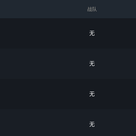
战队
无
无
无
无