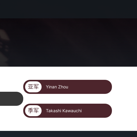
亚军
Yinan Zhou
季军
Takashi Kawauchi