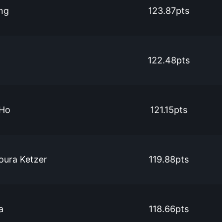
ng
123.87pts
122.48pts
 Ho
121.15pts
oura Ketzer
119.88pts
a
118.66pts