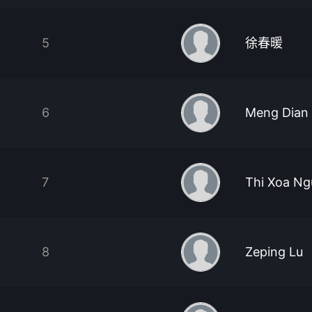
5
徐春暖
6
Meng Dian
7
Thi Xoa N
8
Zeping Lu