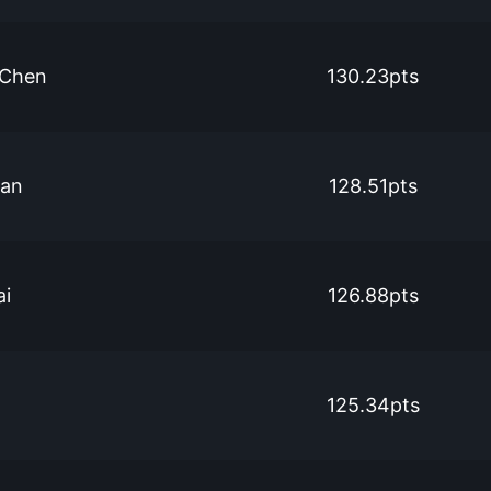
 Chen
130.23pts
uan
128.51pts
ai
126.88pts
125.34pts