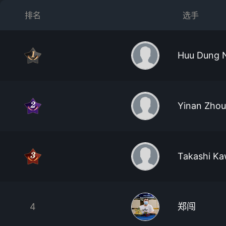
排名
选手
Huu Dung 
Yinan Zhou
Takashi Ka
4
郑闯