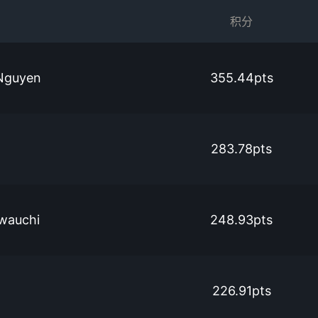
积分
Nguyen
355.44pts
283.78pts
wauchi
248.93pts
226.91pts