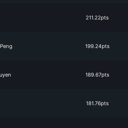
211.22pts
 Peng
199.24pts
guyen
189.67pts
181.76pts