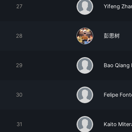
27
Yifeng Zha
28
彭思树
29
Bao Qiang
30
Felipe Font
31
Kaito Miter