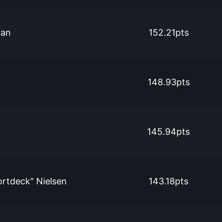
han
152.21pts
148.93pts
145.94pts
ortdeck" Nielsen
143.18pts