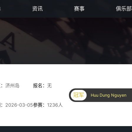
单
资讯
赛事
俱乐部
点：
济州岛
报名：
无
冠军
Huu Dung Nguyen
期：
2026-03-05
参赛：
1236人