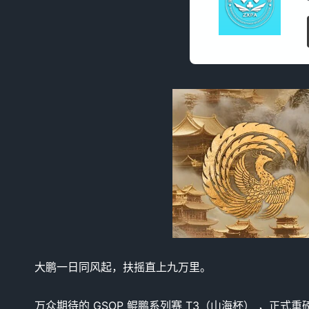
大鹏一日同风起，扶摇直上九万里。
万众期待的 GSOP 鲲鹏系列赛 T3（山海杯） ，正式