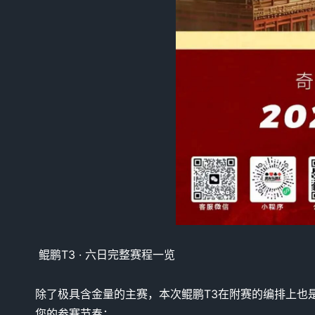
鲲鹏T3 · 六日完整赛程一览
除了极具含金量的主赛，本次鲲鹏T3在附赛的编排上也
您的参赛节奏：